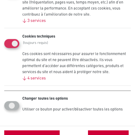
site (fréquentation, pages vues, temps moyen, etc.) afin d’en
améliorer la performance. En acceptant ces cookies, vous
Taille
CR2450
contribuez à l’amélioration de notre site.
Chimie
Piles bouton lithium
↓
3
services
Comparer
0
/3
Voir les détails techniques
Cookies techniques
Pile bouton lithium Procell Intense 2032, 3 V
(toujours requis)
Taille
CR2032
Ces cookies sont nécessaires pour assurer le fonctionnement
Chimie
Piles bouton lithium
optimal du site et ne peuvent être désactivés. Ils vous
Comparer
0
/3
Voir les détails techniques
permettent d'accéder aux différentes catégories, produits et
services du site et nous aident à protéger notre site.
↓
4
services
Pile bouton lithium Procell Intense 2025, 3 V
Taille
CR2025
Chimie
Piles bouton lithium
Changer toutes les options
Comparer
0
/3
Voir les détails techniques
Utiliser ce bouton pour activer/désactiver toutes les options
Pile bouton lithium Procell Intense 2016, 3 V
Taille
CR2016