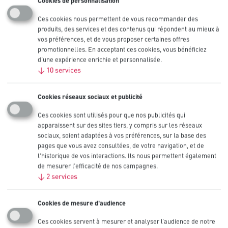
Cookies de personnalisation
Taille
D
Chimie
Piles Alcalines Intense
Ces cookies nous permettent de vous recommander des
Comparer
0
/3
Voir les détails techniques
produits, des services et des contenus qui répondent au mieux à
vos préférences, et de vous proposer certaines offres
promotionnelles. En acceptant ces cookies, vous bénéficiez
Pile alcaline Procell Intense AA, 1,5 V
d’une expérience enrichie et personnalisée.
↓
10
services
Taille
AA
Chimie
Piles Alcalines Intense
Comparer
0
/3
Voir les détails techniques
Cookies réseaux sociaux et publicité
Ces cookies sont utilisés pour que nos publicités qui
Pile alcaline Procell Intense AAA, 1,5 V
apparaissent sur des sites tiers, y compris sur les réseaux
sociaux, soient adaptées à vos préférences, sur la base des
Taille
AAA
pages que vous avez consultées, de votre navigation, et de
Chimie
Piles Alcalines Intense
l'historique de vos interactions. Ils nous permettent également
Comparer
0
/3
Voir les détails techniques
de mesurer l’efficacité de nos campagnes.
↓
2
services
Piles bouton lithium
Cookies de mesure d'audience
Ces cookies servent à mesurer et analyser l’audience de notre
Bouton Lithium Procell 2450, 3 V