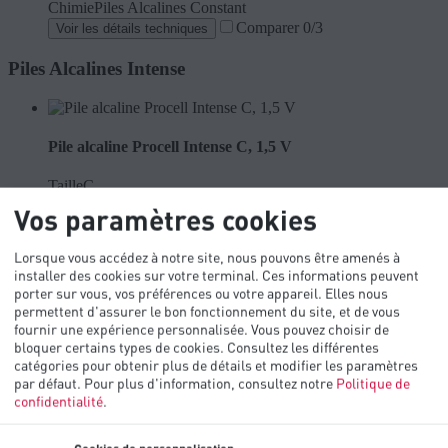
Chimie
Piles Alcalines Constant
Comparer
0
/3
Voir les détails techniques
Piles Alcalines Intense
Pile alcaline Procell Intense C, 1,5 V
Taille
C
Chimie
Piles Alcalines Intense
Vos paramètres cookies
Comparer
0
/3
Voir les détails techniques
Lorsque vous accédez à notre site, nous pouvons être amenés à
installer des cookies sur votre terminal. Ces informations peuvent
Pile alcaline Procell Intense 9V
porter sur vous, vos préférences ou votre appareil. Elles nous
permettent d'assurer le bon fonctionnement du site, et de vous
Taille
9V
fournir une expérience personnalisée. Vous pouvez choisir de
Chimie
Piles Alcalines Intense
bloquer certains types de cookies. Consultez les différentes
Comparer
0
/3
Voir les détails techniques
catégories pour obtenir plus de détails et modifier les paramètres
par défaut.
Pour plus d'information, consultez notre
Politique de
confidentialité
.
Pile Alcaline Procell Intense D, 1,5 V