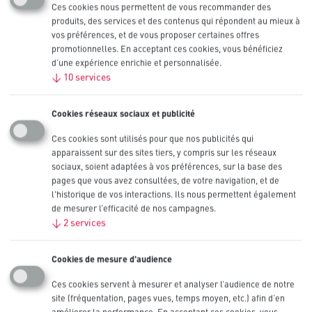
Ces cookies nous permettent de vous recommander des
descriptions de produits mais, compte tenu des processus de
produits, des services et des contenus qui répondent au mieux à
fabrication et d’amélioration continue de nos produits, les
vos préférences, et de vous proposer certaines offres
descriptions et emballages des produits présentés sur les Sites
Internet Duracell sont susceptibles de ne pas correspondre
promotionnelles. En acceptant ces cookies, vous bénéficiez
exactement au produit équivalent.
d’une expérience enrichie et personnalisée.
↓
10
services
Si un produit ou service de Duracell est mentionné, sur l’un
quelconque des Sites Internet Duracell, à un prix incorrect en raison
d’une erreur, Duracell aura le droit de refuser ou d’annuler les
Cookies réseaux sociaux et publicité
commandes de produits ou services mentionnées au prix incorrect.
Ces cookies sont utilisés pour que nos publicités qui
Duracell aura le droit de refuser ou d’annuler de telles commandes,
apparaissent sur des sites tiers, y compris sur les réseaux
que celles-ci aient ou non été confirmées et que votre carte de crédit
sociaux, soient adaptées à vos préférences, sur la base des
ait ou non été débitée. Si votre carte de crédit a déjà été débitée pour
pages que vous avez consultées, de votre navigation, et de
l’achat et votre commande annulée, Duracell créditera le compte de
l'historique de vos interactions. Ils nous permettent également
votre carte du montant du prix incorrect.
de mesurer l’efficacité de nos campagnes.
Durée ; résiliation
↓
2
services
Les présentes Conditions générales ne s’appliquent pas à l’achat de
Cookies de mesure d'audience
produits Duracell, qui seront régis par les conditions générales de
vente standard. Duracell pourra résilier les présentes Conditions
Ces cookies servent à mesurer et analyser l’audience de notre
générales sans préavis à tout moment et pour quelle que raison que
site (fréquentation, pages vues, temps moyen, etc.) afin d’en
ce soit.
améliorer la performance. En acceptant ces cookies, vous