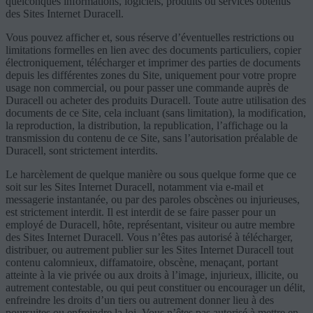
quelconques informations, logiciels, produits ou services obtenus
des Sites Internet Duracell.
Vous pouvez afficher et, sous réserve d’éventuelles restrictions ou
limitations formelles en lien avec des documents particuliers, copier
électroniquement, télécharger et imprimer des parties de documents
depuis les différentes zones du Site, uniquement pour votre propre
usage non commercial, ou pour passer une commande auprès de
Duracell ou acheter des produits Duracell. Toute autre utilisation des
documents de ce Site, cela incluant (sans limitation), la modification,
la reproduction, la distribution, la republication, l’affichage ou la
transmission du contenu de ce Site, sans l’autorisation préalable de
Duracell, sont strictement interdits.
Le harcèlement de quelque manière ou sous quelque forme que ce
soit sur les Sites Internet Duracell, notamment via e-mail et
messagerie instantanée, ou par des paroles obscènes ou injurieuses,
est strictement interdit. Il est interdit de se faire passer pour un
employé de Duracell, hôte, représentant, visiteur ou autre membre
des Sites Internet Duracell. Vous n’êtes pas autorisé à télécharger,
distribuer, ou autrement publier sur les Sites Internet Duracell tout
contenu calomnieux, diffamatoire, obscène, menaçant, portant
atteinte à la vie privée ou aux droits à l’image, injurieux, illicite, ou
autrement contestable, ou qui peut constituer ou encourager un délit,
enfreindre les droits d’un tiers ou autrement donner lieu à des
poursuites ou enfreindre la loi. Vous n’êtes pas autorisé à mettre en