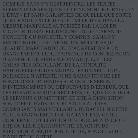
COMPRIS, SANS S’Y RESTREINDRE, LES TEXTES,
ÉLÉMENTS GRAPHIQUES ET LIENS, SONT FOURNIS « EN
L’ÉTAT » ET SANS GARANTIES DE QUELLE QUE SORTE
QUE CE SOIT, EXPLICITES OU IMPLICITES. DANS LA
MESURE MAXIMALE AUTORISÉE PAR LA LOI EN
VIGUEUR, DURACELL DÉCLINE TOUTE GARANTIE,
EXPLICITE OU IMPLICITE, Y COMPRIS, SANS S’Y
RESTREINDRE, LES GARANTIES IMPLICITES DE
QUALITÉ MARCHANDE OU D’ADAPTATION À UN
USAGE PARTICULIER, D’ABSENCE DE CONTREFAÇON,
D’ABSENCE DE VIRUS INFORMATIQUE, ET LES
GARANTIES DÉCOULANT DE LA CONDUITE
HABITUELLE OU DES MODALITÉS D’EXÉCUTION.
DURACELL N’ATTESTE NI NE GARANTIT QUE LES
FONCTIONS CONTENUES SUR CE SITE SERONT
ININTERROMPUES OU DÉPOURVUES D’ERREUR, QUE
LES DÉFAUTS SERONT RECTIFIÉS, OU QUE CE SITE OU
LE SERVEUR QUI METTENT CE SITE À DISPOSITION
SONT DÉPOURVUS DE VIRUS OU D’AUTRES
COMPOSANTS MALVEILLANTS. DURACELL N’OFFRE
AUCUN ENGAGEMENT OU GARANTIE EN CE QUI
CONCERNE L’UTILISATION DES DOCUMENTS DE CE
SITE OU LEUR EXHAUSTIVITÉ, EXACTITUDE,
PRÉCISION, ADÉQUATION, UTILITÉ, PONCTUALITÉ,
FIABILITÉ OU AUTRE.