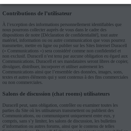
Duracell et à son entière discrétion.
Contributions de l’utilisateur
À l’exception des informations personnellement identifiables que
nous pourrons collecter auprès de vous dans le cadre des
dispositions de notre [Déclaration de confidentialité], tout autre
matériel, information ou ou autre communication que vous pourrez
transmettre, mettre en ligne ou publier sur les Sites Internet Duracell
(« Communications ») sera considéré comme non confidentiel et
non exclusif. Duracell n’est tenu par aucune obligation eu égard aux
Communications. Duracell et ses mandataires seront libres de copier,
divulguer, distribuer, incorporer et utiliser autrement les
Communications ainsi que l’ensemble des données, images, sons,
textes et autres éléments qui y sont contenus à des fins commerciales
ou non commerciales.
Salons de discussion (chat rooms) utilisateurs
Duracell peut, sans obligation, contrôler ou examiner toutes les
parties du Site où les utilisateurs transmettent ou publient des
Communications, ou communiquent uniquement entre eux, y
compris, sans s’y limiter, les salons de discussion, les bulletins
d’information ou autres forums, ainsi que le contenu de telles