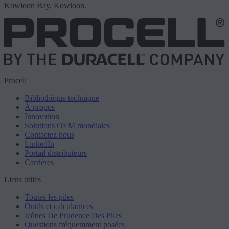
Kowloon Bay, Kowloon.
Procell
Bibliothèque technique
À propos
Innovation
Solutions OEM mondiales
Contactez nous
LinkedIn
Portail distributeurs
Carrières
Liens utiles
Toutes les piles
Outils et calculatrices
Icônes De Prudence Des Piles
Questions fréquemment posées