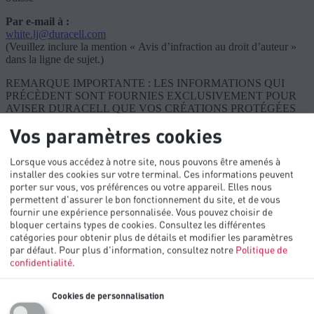
Par e-mail à :
white.lj@duracell.com
(Veuillez inclure la mention « Avis d’infraction au droit d’auteur »
dans la ligne de sujet.)
REMARQUE IMPORTANTE : LES INFORMATIONS QUI
PRÉCÈDENT SONT FOURNIES EXCLUSIVEMENT POUR
AVISER DURACELL QUE VOS CRÉATIONS PROTÉGÉES
PAR LE DROIT D’AUTEUR ONT POTENTIELLEMENT ÉTÉ
Vos paramètres cookies
CONTREFAITES. TOUTES LES AUTRES REQUÊTES,
NOTAMMENT LES QUESTIONS ET REQUÊTES
RELATIVES AUX PRODUITS ET SERVICES, OU LES
Lorsque vous accédez à notre site, nous pouvons être amenés à
QUESTIONS EN MATIÈRE DE CONFIDENTIALITÉ, NE
installer des cookies sur votre terminal. Ces informations peuvent
RECEVRONT PAS DE RÉPONSE PAR CETTE VOIE.
porter sur vous, vos préférences ou votre appareil. Elles nous
permettent d'assurer le bon fonctionnement du site, et de vous
Descriptions de produit
fournir une expérience personnalisée. Vous pouvez choisir de
bloquer certains types de cookies. Consultez les différentes
catégories pour obtenir plus de détails et modifier les paramètres
Chaque engagement ou déclaration au sujet de l’efficacité des
par défaut.
Pour plus d'information, consultez notre
Politique de
produits Duracell et/ou chaque engagement ou déclaration qui
confidentialité
.
compare l’efficacité des produits Duracell à l’efficacité d’autres
produits est expressément restreinte dans les pays désignés sur les
Sites Internet Duracell.
Cookies de personnalisation
Nous mettons tout en œuvre pour assurer la précision des