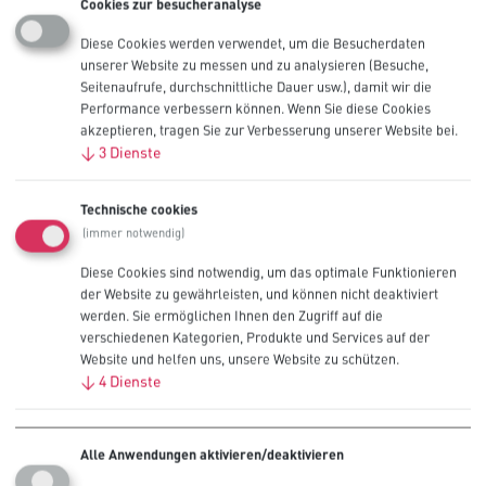
Cookies zur besucheranalyse
Diese Cookies werden verwendet, um die Besucherdaten
unserer Website zu messen und zu analysieren (Besuche,
Seitenaufrufe, durchschnittliche Dauer usw.), damit wir die
Performance verbessern können. Wenn Sie diese Cookies
Entfernen Sie die Batterien, bevor Sie das Gerät lagern
akzeptieren, tragen Sie zur Verbesserung unserer Website bei.
↓
3
Dienste
Bei Verschlucken sofort einen Arzt aufsuchen
Technische cookies
Nie neue und gebrauchte Batterien vermischen
(immer notwendig)
Diese Cookies sind notwendig, um das optimale Funktionieren
Nie verschiedene Systeme, Marken und Typen
der Website zu gewährleisten, und können nicht deaktiviert
gleichzeitig verwenden
werden. Sie ermöglichen Ihnen den Zugriff auf die
verschiedenen Kategorien, Produkte und Services auf der
Polarität (+/-) beachten
Website und helfen uns, unsere Website zu schützen.
↓
4
Dienste
Ausserhalb der Reichweite von Kindern aufbewahren
Alle Anwendungen aktivieren/deaktivieren
Nicht verschlucken