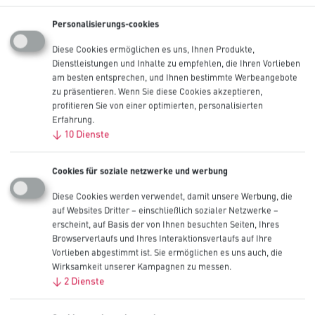
Personalisierungs-cookies
Diese Cookies ermöglichen es uns, Ihnen Produkte,
Dienstleistungen und Inhalte zu empfehlen, die Ihren Vorlieben
am besten entsprechen, und Ihnen bestimmte Werbeangebote
zu präsentieren. Wenn Sie diese Cookies akzeptieren,
profitieren Sie von einer optimierten, personalisierten
Erfahrung.
↓
10
Dienste
Produkte
Cookies für soziale netzwerke und werbung
Branchen
Diese Cookies werden verwendet, damit unsere Werbung, die
Technische Dokumentation
Innovation
auf Websites Dritter – einschließlich sozialer Netzwerke –
OEM
erscheint, auf Basis der von Ihnen besuchten Seiten, Ihres
Kontakt
Browserverlaufs und Ihres Interaktionsverlaufs auf Ihre
Vorlieben abgestimmt ist. Sie ermöglichen es uns auch, die
Sicherheitssymbole Auf Den
Wirksamkeit unserer Kampagnen zu messen.
↓
2
Dienste
Batterien