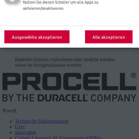
Nutzen Sie diesen Schalter um alle Apps zu
aktivieren/deaktivieren.
Nicht ins Feuer werfen
Nicht zerlegen
Ausgewählte akzeptieren
Alle akzeptieren
Nicht wieder auﬂaden
Batterien können explodieren oder undicht werden,
wenn sie kurzgeschlossen werden
Procell
Technische Dokumentation
Über
Innovation
Globale Lösungen für Erstausrüster (OEMs)