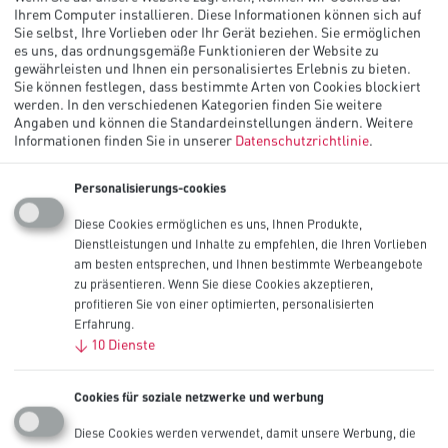
Ihrem Computer installieren. Diese Informationen können sich auf
Sie selbst, Ihre Vorlieben oder Ihr Gerät beziehen. Sie ermöglichen
es uns, das ordnungsgemäße Funktionieren der Website zu
gewährleisten und Ihnen ein personalisiertes Erlebnis zu bieten.
Sie können festlegen, dass bestimmte Arten von Cookies blockiert
werden. In den verschiedenen Kategorien finden Sie weitere
Procell High Power Lithium CR123, 3V
Angaben und können die Standardeinstellungen ändern.
Weitere
Informationen finden Sie in unserer
Datenschutzrichtlinie
.
PC123
Weitere Informationen
Personalisierungs-cookies
Diese Cookies ermöglichen es uns, Ihnen Produkte,
Dienstleistungen und Inhalte zu empfehlen, die Ihren Vorlieben
Procell High Power Lithium Intense
am besten entsprechen, und Ihnen bestimmte Werbeangebote
zu präsentieren. Wenn Sie diese Cookies akzeptieren,
CR123, 3V
profitieren Sie von einer optimierten, personalisierten
Erfahrung.
PX123
↓
10
Dienste
Weitere Informationen
Cookies für soziale netzwerke und werbung
Diese Cookies werden verwendet, damit unsere Werbung, die
Procell High Power Lithium Intense CR2,