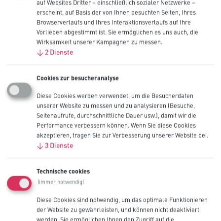
auf Websites Dritter – einschließlich sozialer Netzwerke –
3V
erscheint, auf Basis der von Ihnen besuchten Seiten, Ihres
Browserverlaufs und Ihres Interaktionsverlaufs auf Ihre
PXCR2
Vorlieben abgestimmt ist. Sie ermöglichen es uns auch, die
Wirksamkeit unserer Kampagnen zu messen.
Weitere Informationen
↓
2
Dienste
Entwickelt, um zuverlässige und sichere
Cookies zur besucheranalyse
Energie für professionelle Geräte zu
liefern
Diese Cookies werden verwendet, um die Besucherdaten
unserer Website zu messen und zu analysieren (Besuche,
Seitenaufrufe, durchschnittliche Dauer usw.), damit wir die
Wenn Sie Lithium-Hochleistungsbatterien kaufen, legen Sie Wert
Performance verbessern können. Wenn Sie diese Cookies
auf Industriebatterien, die eine hohe Entladerate für eine Vielzahl
von Anwendungen bei kurzzeitiger oder kontinuierlicher Entladung
akzeptieren, tragen Sie zur Verbesserung unserer Website bei.
bewältigen können.
↓
3
Dienste
Procell Intense Power Alkaline-Batterien halten dieses Versprechen,
mit Eigenschaften wie:
Technische cookies
(immer notwendig)
Hohe Energiedichte (3 V)
Flach verlaufende, geringe Selbstentladung
Diese Cookies sind notwendig, um das optimale Funktionieren
Strenge Qualitätsstandards basierend auf ANSI- und IEC-
der Website zu gewährleisten, und können nicht deaktiviert
Empfehlungen
werden. Sie ermöglichen Ihnen den Zugriff auf die