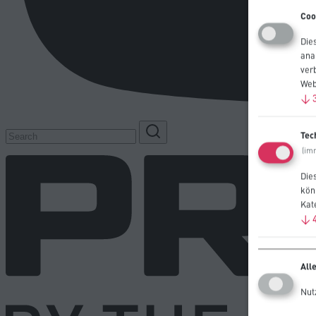
Coo
Die
ana
ver
Web
↓
Tec
(im
Die
kön
Kat
↓
All
Nut