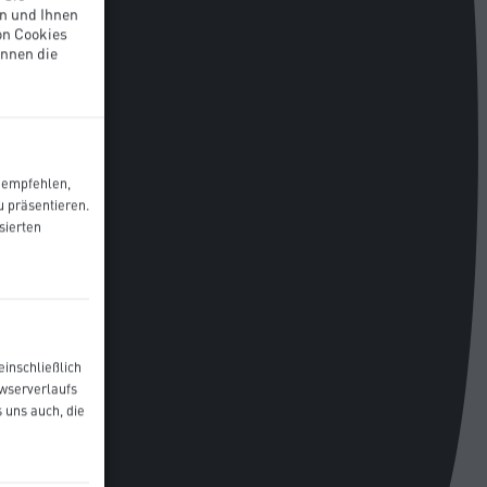
n und Ihnen
on Cookies
önnen die
u empfehlen,
 präsentieren.
sierten
einschließlich
owserverlaufs
 uns auch, die