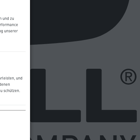
n und zu
Performance
ng unserer
rleisten, und
edenen
zu schützen.