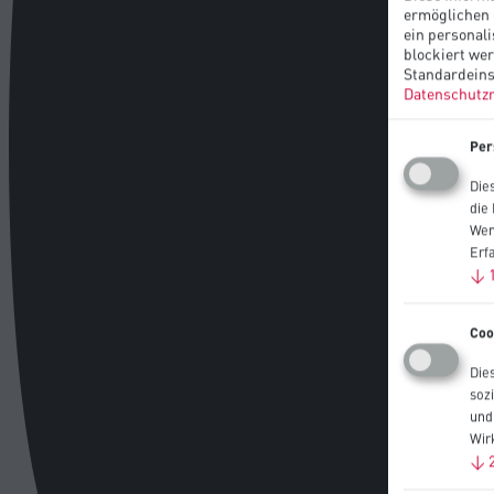
ermöglichen 
ein personali
blockiert we
Standardeins
Datenschutzr
Per
Die
die
Wen
Erf
↓
Coo
Die
soz
und
Wir
↓