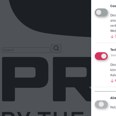
Coo
Die
ana
ver
Web
↓
Tec
(im
Die
kön
Kat
↓
All
Nut