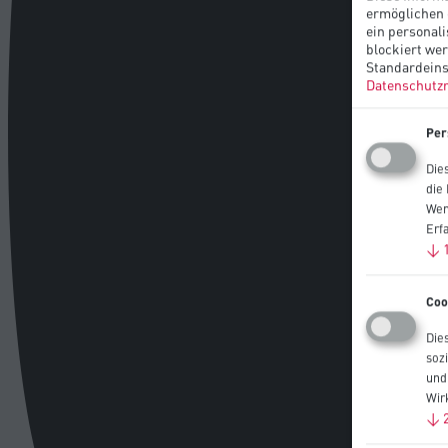
ermöglichen 
ein personali
blockiert we
Standardeins
Datenschutzr
Per
Die
die
Wen
Erf
↓
Coo
Die
soz
und
Wir
↓