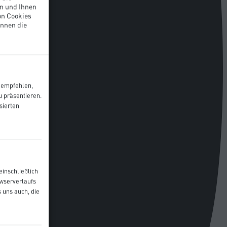
n und Ihnen
on Cookies
önnen die
u empfehlen,
 präsentieren.
sierten
einschließlich
owserverlaufs
 uns auch, die