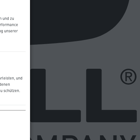
n und zu
Performance
ng unserer
rleisten, und
edenen
zu schützen.