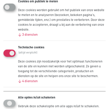
Cookies om publiek te meten
Deze cookies worden gebruikt om het publiek van onze website
te meten en te analyseren (bezoeken, bekeken pagina's,
gemiddelde tijden, enz.) om prestaties te verbeteren. Door deze
cookies te accepteren, draagt u bij aan de verbetering van onze
Verwijder de batterijen voordat u het apparaat opbergt
website.
↓
3
diensten
In geval van inslikken, onmiddellijk een arts raadplegen
Technische cookies
Niet samen te gebruiken : oude en nieuwe batterijen
(altijd verplicht)
Deze cookies zijn noodzakelijk voor het optimaal functioneren
Niet samen te gebruiken : verschillende merken en/of
van de site en kunnen niet worden uitgeschakeld. Ze geven u
types
toegang tot de verschillende categorieën, producten en
diensten op de site en helpen ons onze site te beschermen.
Plaats batterijen volgens (+/-) tekens
↓
4
diensten
Buiten het bereik van kinderen bewaren
Alle opties in/uit schakelen
Niet inslikken
Gebruik deze schakeloptie om alle apps in/uit te schakelen.