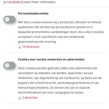
privacybeleid
voor meer informatie.
Personalisatiecookies
Met deze cookies kunnen wij u producten, diensten en inhoud
aanbevelen die het best bij uw voorkeuren passen en u
bepaalde promotionele aanbiedingen doen. Als u deze cookies
accepteert, kunt u profiteren van een verbeterde,
gepersonaliseerde ervaring.
↓
10
diensten
Producten
Cookies voor sociale netwerken en advertenties
Industrieën
Technische bibliotheek
Deze cookies worden gebruikt zodat onze advertenties die
Innovatie
verschijnen op websites van derden, waaronder sociale
OEM
netwerken, zijn afgestemd op uw voorkeuren, op basis van de
Neem contact op
pagina's die u heeft bezocht, uw browsegeschiedenis en uw
interactiegeschiedenis. Ze stellen ons ook in staat de
Beveiligingspictogrammen
doeltreffendheid van onze campagnes te meten.
↓
2
diensten
Voor Batterijen