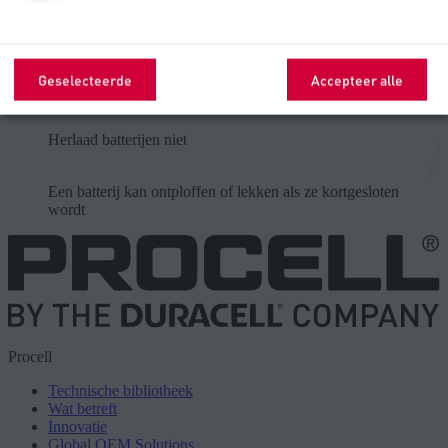
Gooi ze niet in het vuur
Geselecteerde
Accepteer alle
Niet openmaken
Herlaad batterijen niet
Een batterij kan ontploffen of lekken als ze kortgesloten
wordt
Procell
Technische bibliotheek
Wat betreft
Innovatie
Global OEM Solutions