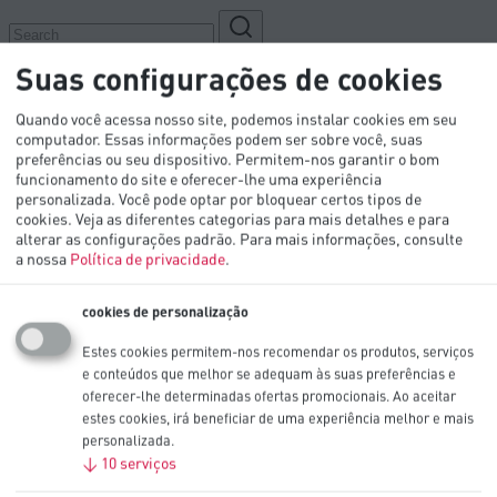
Suas configurações de cookies
Quando você acessa nosso site, podemos instalar cookies em seu
computador. Essas informações podem ser sobre você, suas
preferências ou seu dispositivo. Permitem-nos garantir o bom
funcionamento do site e oferecer-lhe uma experiência
personalizada. Você pode optar por bloquear certos tipos de
cookies. Veja as diferentes categorias para mais detalhes e para
alterar as configurações padrão.
Para mais informações, consulte
Produtos
a nossa
Política de privacidade
.
Setores de atividade
Recursos técnicos
cookies de personalização
Inovação
OEM
Estes cookies permitem-nos recomendar os produtos, serviços
Contacto
e conteúdos que melhor se adequam às suas preferências e
oferecer-lhe determinadas ofertas promocionais. Ao aceitar
estes cookies, irá beneficiar de uma experiência melhor e mais
personalizada.
↓
10
serviços