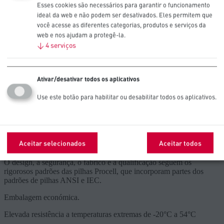
Esses cookies são necessários para garantir o funcionamento
ideal da web e não podem ser desativados. Eles permitem que
Recomendado para aparelhos
você acesse as diferentes categorias, produtos e serviços da
profissionais de baixo consumo energético
web e nos ajudam a protegê-la.
↓
4
serviços
Fechaduras de porta
Ativar/desativar todos os aplicativos
Sensores
Use este botão para habilitar ou desabilitar todos os aplicativos.
Características do produto
Alta densidade de energia (3V) com uma autodescarga plana e
Aceitar selecionados
Aceitar todos
baixa.
O design, a segurança, o fabrico e a qualificação seguem os
rigorosos padrões das pilhas Procell, que incorporam partes dos
padrões de pilhas ANSI e IEC.
Embalagem económica.
Elevada resistência a temperaturas extremas de -20°C a 54°C