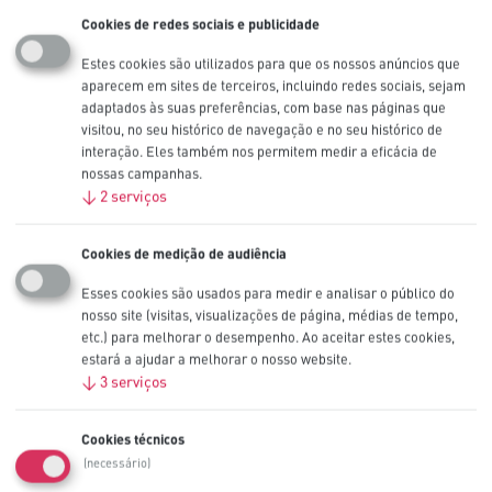
Cookies de redes sociais e publicidade
Pilhas de lítio Procell High
Estes cookies são utilizados para que os nossos anúncios que
Power CR123, 3V
aparecem em sites de terceiros, incluindo redes sociais, sejam
adaptados às suas preferências, com base nas páginas que
visitou, no seu histórico de navegação e no seu histórico de
As pilhas industriais Procell High Power Lítio CR123 foram
interação. Eles também nos permitem medir a eficácia de
concebidas para fornecer energia fiável e segura em dispositivos
nossas campanhas.
profissionais com alto consumo e sob utilização intermitente ou
↓
2
serviços
contínua, tais como equipamentos de segurança.
Também disponíveis nos tamanhos CR2 e CR123.
Cookies de medição de audiência
Outras tamanhos
CR2
,
Esses cookies são usados ​​para medir e analisar o público do
CR123
nosso site (visitas, visualizações de página, médias de tempo,
Capacidade nominal (mAh)
etc.) para melhorar o desempenho. Ao aceitar estes cookies,
1550 mAh
estará a ajudar a melhorar o nosso website.
IEC
↓
3
serviços
CR17345
Contacte-nos
Cookies técnicos
(necessário)