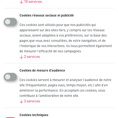
↓
10
services
Lithium High Power Procell
Cookies réseaux sociaux et publicité
CR123, 3 V
Ces cookies sont utilisés pour que nos publicités qui
apparaissent sur des sites tiers, y compris sur les réseaux
Les piles industrielles au lithium High Power Procell CR123 sont
sociaux, soient adaptées à vos préférences, sur la base des
conçues pour fournir une alimentation fiable et sécurisée dans les
pages que vous avez consultées, de votre navigation, et de
appareils professionnels à forte consommation d'énergie
l'historique de vos interactions. Ils nous permettent également
intermittente ou continue, tels que les équipements de sécurité.
de mesurer l’efficacité de nos campagnes.
↓
2
services
Également disponible en formats CR2 et CR123.
Autres tailles
CR2
,
Cookies de mesure d'audience
CR123
Capacité nominale (mAh)
Ces cookies servent à mesurer et analyser l’audience de notre
1 550 mAh
site (fréquentation, pages vues, temps moyen, etc.) afin d’en
IEC
améliorer la performance. En acceptant ces cookies, vous
CR17345
contribuez à l’amélioration de notre site.
Conditionnements disponibles
↓
3
services
10
Contactez-nous
Cookies techniques