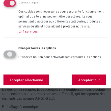
(toujours requis)
Ces cookies sont nécessaires pour assurer le fonctionnement
optimal du site et ne peuvent être désactivés. Ils vous
Recommandé pour les appareils
permettent d'accéder aux différentes catégories, produits et
professionnels à faible consommation
services du site et nous aident à protéger notre site.
↓
4
services
Serrures de porte
Changer toutes les options
Capteurs
Utiliser ce bouton pour activer/désactiver toutes les options
Caractéristiques du produit
Haute densité énergétique (3 V) avec auto-décharge faible et
Accepter sélectionné
Accepter tout
régulière.
Le design, la sécurité, la conception et la qualification des produits
sont conformes aux normes strictes de Procell, qui incorporent des
éléments des normes ANSI et IEC.
Emballage économique.