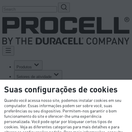
Produtos
Setores de atividade
Recursos técnicos
Suas configurações de cookies
Inovação
OEM
Contacto
Quando você acessa nosso site, podemos instalar cookies em seu
computador. Essas informações podem ser sobre você, suas
Todas as indústrias
preferências ou seu dispositivo. Permitem-nos garantir o bom
funcionamento do site e oferecer-lhe uma experiência
personalizada. Você pode optar por bloquear certos tipos de
cookies. Veja as diferentes categorias para mais detalhes e para
alterar as configurações padrão.
Para mais informações, consulte