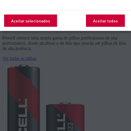
Estabelecimentos prisionais
Mais pormenores
Aceitar selecionados
Aceitar todos
Explorar todas as pilhas Procell
Procell oferece uma ampla gama de pilhas profissionais de alta
performance, desde alcalinas e de litio tipo moeda até pilhas de litio
de alta potência.
Ver todas as pilhas