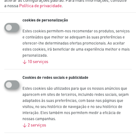
a nossa
Política de privacidade
.
Explorar pilhas por indústria
cookies de personalização
Encontre informações sobre nossas soluções de pilhas adaptadas à
Estes cookies permitem-nos recomendar os produtos, serviços
sua indústria. Use nossas guias interativas para encontrar as pilhas
e conteúdos que melhor se adequam às suas preferências e
Procell adequadas para seus dispositivos.
oferecer-lhe determinadas ofertas promocionais. Ao aceitar
estes cookies, irá beneficiar de uma experiência melhor e mais
personalizada.
↓
10
serviços
Hotelaria e restauração
Soluções para hotéis
Cookies de redes sociais e publicidade
Serviços alimentares
Estes cookies são utilizados para que os nossos anúncios que
aparecem em sites de terceiros, incluindo redes sociais, sejam
Mais pormenores
adaptados às suas preferências, com base nas páginas que
visitou, no seu histórico de navegação e no seu histórico de
Infraestruturas
interação. Eles também nos permitem medir a eficácia de
nossas campanhas.
↓
2
serviços
Educação
Gestão de imóveis
Estabelecimentos prisionais