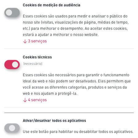
Cookies de medição de audiência
Mais pormenores
Esses cookies são usados ​​para medir e analisar o público do
nosso site (visitas, visualizações de página, médias de tempo,
Industrial
etc.) para melhorar o desempenho. Ao aceitar estes cookies,
estará a ajudar a melhorar o nosso website.
Fabrico
↓
3
serviços
Empreiteiros
Serviços
Cookies técnicos
Mais pormenores
(necessário)
Esses cookies são necessários para garantir o funcionamento
Médico
ideal da web e não podem ser desativados. Eles permitem que
você acesse as diferentes categorias, produtos e serviços da
Soluções hospitalares
web e nos ajudam a protegê-la.
Residências para idosos
↓
4
serviços
Mais pormenores
Ativar/desativar todos os aplicativos
Segurança e proteção
Use este botão para habilitar ou desabilitar todos os aplicativos.
Socorristas