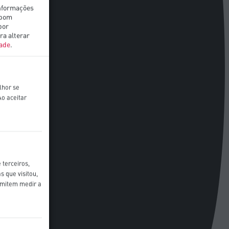
informações
 bom
por
ra alterar
dade
.
lhor se
o aceitar
 terceiros,
s que visitou,
rmitem medir a