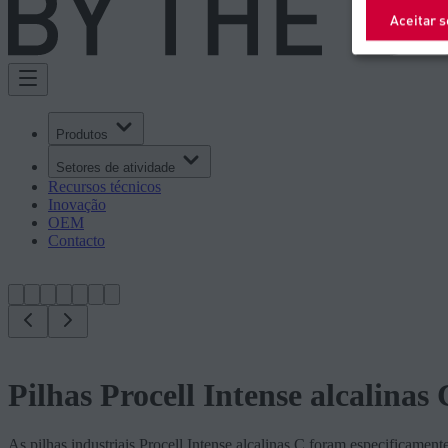
Aceitar 
Produtos
Setores de atividade
Recursos técnicos
Inovação
OEM
Contacto
Pilhas Procell Intense alcalinas 
As pilhas industriais Procell Intense alcalinas C foram especificamen