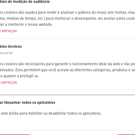
kies de medição de audiência
s cookies são usados ​​para medir e analisar o público do nosso site (visitas, vis
ina, médias de tempo, etc.) para melhorar o desempenho. Ao aceitar estes cooki
dar a melhorar o nosso website.
3
serviços
kies técnicos
cessário)
es cookies são necessários para garantir o funcionamento ideal da web e não p
ativados. Eles permitem que você acesse as diferentes categorias, produtos e s
os ajudam a protegê-la.
4
serviços
var/desativar todos os aplicativos
este botão para habilitar ou desabilitar todos os aplicativos.