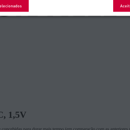
selecionados
Aceit
C, 1,5V
te concebidas para durar mais tempo (em comparação com as anteriores pil