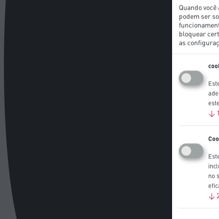
Quando você 
podem ser so
funcionamento
bloquear cert
as configura
coo
Est
ade
est
↓
Coo
Est
inc
no 
efi
↓