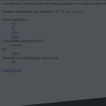
consumo que requerem uma elevada quantidade de energia ou picos de
Também disponíveis nos tamanhos 9V, D, AA e AAA.
Outras tamanhos
9V
,
D
,
AA
,
AAA
Capacidade nominal (mAh)
8 mAh
IEC
LR14
Tamanhos de embalagens disponíveis
10
Contacte-nos