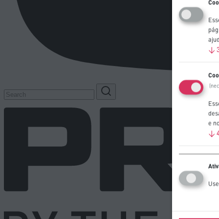
Coo
Esse
pág
aju
↓
Coo
(ne
Ess
des
e n
↓
Ati
Use 