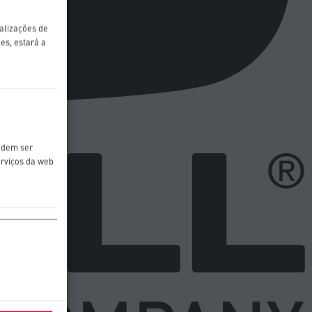
ualizações de
es, estará a
odem ser
erviços da web