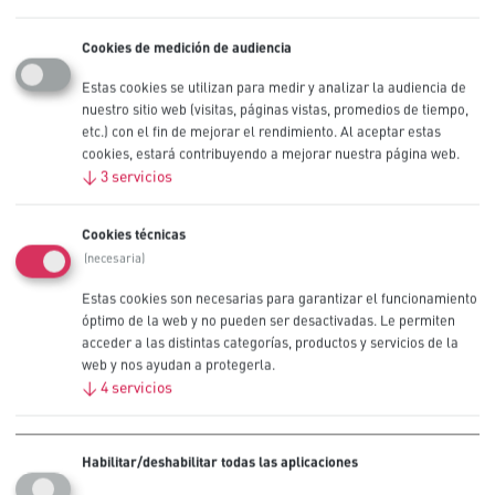
Cookies de medición de audiencia
Recomendadas para dispositivos
Estas cookies se utilizan para medir y analizar la audiencia de
nuestro sitio web (visitas, páginas vistas, promedios de tiempo,
profesionales de alto consumo
etc.) con el fin de mejorar el rendimiento. Al aceptar estas
cookies, estará contribuyendo a mejorar nuestra página web.
↓
3
servicios
Dispensadores de papel higiénico
Cookies técnicas
Dispensadores automáticos de jabón
(necesaria)
Estas cookies son necesarias para garantizar el funcionamiento
Linternas
óptimo de la web y no pueden ser desactivadas. Le permiten
acceder a las distintas categorías, productos y servicios de la
Odorizadores automáticos
web y nos ayudan a protegerla.
↓
4
servicios
Características del producto
Ahorra a tu empresa hasta un 20% cambiando a la cartera dual de
Habilitar/deshabilitar todas las aplicaciones
Procell - Procell Constant para dispositivos de bajo consumo y
Procell Intense para dispositivos de alto consumo (ahorro estimado