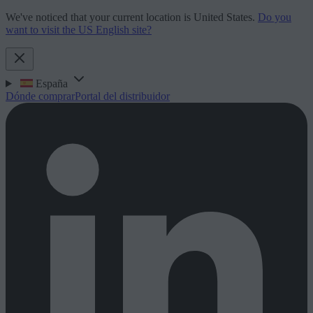
We've noticed that your current location is United States.
Do you
want to visit the US English site?
España
Dónde comprar
Portal del distribuidor