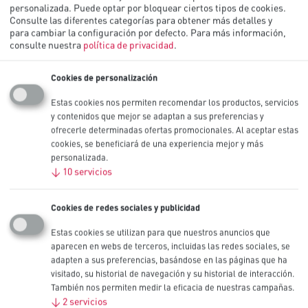
personalizada. Puede optar por bloquear ciertos tipos de cookies.
Consulte las diferentes categorías para obtener más detalles y
C Procell Alcalina Intense, 1,5V
para cambiar la configuración por defecto.
Para más información,
consulte nuestra
política de privacidad
.
Las pilas industriales Procell Alcalina Intense C están especialmente
diseñadas para durar más que sus predecesoras (Procell Alcalina C)
Cookies de personalización
en dispositivos profesionales de alto consumo que requieren gran
potencia o picos de potencia, como dispensadores de jabón.
Estas cookies nos permiten recomendar los productos, servicios
y contenidos que mejor se adaptan a sus preferencias y
También disponible en tamaños 9V, D, AA y AAA.
ofrecerle determinadas ofertas promocionales. Al aceptar estas
cookies, se beneficiará de una experiencia mejor y más
Otros tamaños
personalizada.
9V
,
D
,
↓
10
servicios
AA
,
AAA
Capacidad nominal (mAh)
Cookies de redes sociales y publicidad
8240 mAh
IEC
Estas cookies se utilizan para que nuestros anuncios que
LR14
aparecen en webs de terceros, incluidas las redes sociales, se
Formatos disponibles
adapten a sus preferencias, basándose en las páginas que ha
10
visitado, su historial de navegación y su historial de interacción.
También nos permiten medir la eficacia de nuestras campañas.
Contáctenos
↓
2
servicios