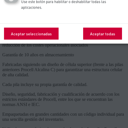
Use este botón para habilitar o deshabilitar todas las
frente a la competencia, visita Procell.com para más información)
aplicaciones.
Reduzca en un 20 % el consumo de pilas de su negocio pasándose a
la cartera dual de Procell (vs. competidores típicos)
Ofrece una potencia más duradera (frente a las pilas anteriores
Aceptar seleccionadas
Aceptar todas
Procell Alcalina AA) en dispositivos profesionales de alto consumo,
lo que se traduce en menos reemplazos de baterías, así como en una
reducción de los costes operacionales asociados
Garantía de 10 años en almacenamiento
Fabricadas siguiendo un diseño de célula superior (frente a las pilas
anteriores Procell Alcalina C) para garantizar una estructura celular
de alta calidad.
Cada pila incluye su propia garantía de calidad.
Diseño, seguridad, fabricación y cualificación de acuerdo con los
estrictos estándares de Procell, entre los que se encuentran las
normas ANSI e IEC.
Empaquetadas en grandes cantidades con un código individual para
una sencilla gestión del inventario.