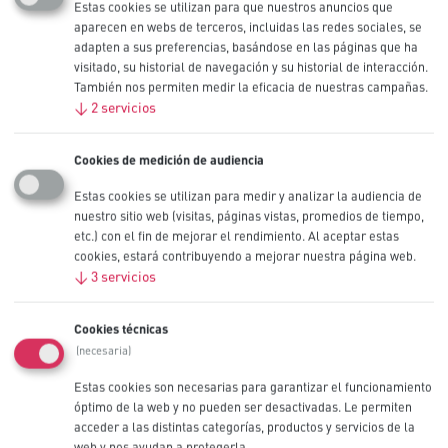
Más detalle
Estas cookies se utilizan para que nuestros anuncios que
aparecen en webs de terceros, incluidas las redes sociales, se
adapten a sus preferencias, basándose en las páginas que ha
visitado, su historial de navegación y su historial de interacción.
Botón de litio 2450, 3V
También nos permiten medir la eficacia de nuestras campañas.
↓
2
servicios
PC2450
Más detalle
Cookies de medición de audiencia
Estas cookies se utilizan para medir y analizar la audiencia de
Pilas de botón para dispositivos
nuestro sitio web (visitas, páginas vistas, promedios de tiempo,
electrónicos compactos profesionales
etc.) con el fin de mejorar el rendimiento. Al aceptar estas
cookies, estará contribuyendo a mejorar nuestra página web.
Al comprar pilas botón de litio al por mayor busca pilas industriales
↓
3
servicios
que puedan ofrecer una potencia fiable y segura a dispositivos
profesionales.
Cookies técnicas
Las pilas de botón de litio Procell cumplen esta promesa, con
(necesaria)
características como:
Estas cookies son necesarias para garantizar el funcionamiento
Densidad de energía elevada (3V)
óptimo de la web y no pueden ser desactivadas. Le permiten
Autodescarga plana y baja
acceder a las distintas categorías, productos y servicios de la
Estándares de calidad estrictos basados en las
web y nos ayudan a protegerla.
recomendaciones ANSI e IEC