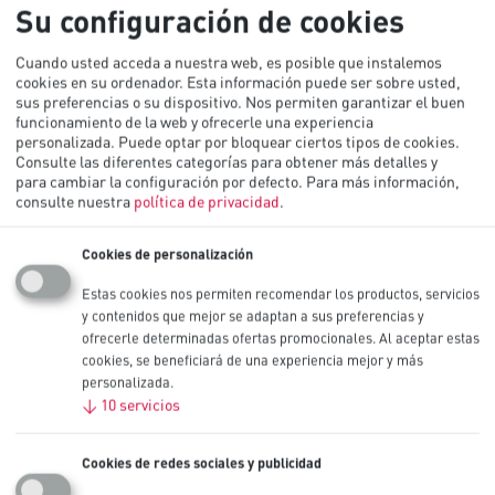
Su configuración de cookies
Cuando usted acceda a nuestra web, es posible que instalemos
Procell Botón de litio Intense 2016, 3 V
cookies en su ordenador. Esta información puede ser sobre usted,
sus preferencias o su dispositivo. Nos permiten garantizar el buen
funcionamiento de la web y ofrecerle una experiencia
PX2016
personalizada. Puede optar por bloquear ciertos tipos de cookies.
Consulte las diferentes categorías para obtener más detalles y
Más detalle
para cambiar la configuración por defecto.
Para más información,
consulte nuestra
política de privacidad
.
Procell Botón de litio Intense 2025, 3 V
Cookies de personalización
Estas cookies nos permiten recomendar los productos, servicios
PX2025
y contenidos que mejor se adaptan a sus preferencias y
Más detalle
ofrecerle determinadas ofertas promocionales. Al aceptar estas
cookies, se beneficiará de una experiencia mejor y más
personalizada.
↓
10
servicios
Procell Botón de litio Intense 2032, 3 V
Cookies de redes sociales y publicidad
PX2032