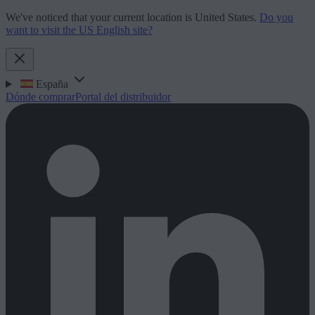
We've noticed that your current location is United States.
Do you
want to visit the US English site?
España
Dónde comprar
Portal del distribuidor