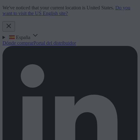
We've noticed that your current location is United States.
Do you
want to visit the US English site?
España
Dónde comprar
Portal del distribuidor