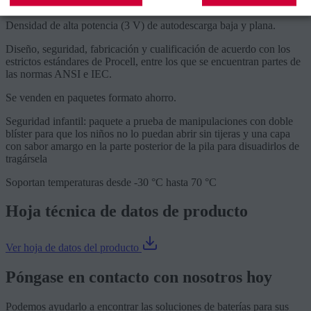
Densidad de alta potencia (3 V) de autodescarga baja y plana.
Diseño, seguridad, fabricación y cualificación de acuerdo con los
estrictos estándares de Procell, entre los que se encuentran partes de
las normas ANSI e IEC.
Se venden en paquetes formato ahorro.
Seguridad infantil: paquete a prueba de manipulaciones con doble
blíster para que los niños no lo puedan abrir sin tijeras y una capa
con sabor amargo en la parte posterior de la pila para disuadirlos de
tragársela
Soportan temperaturas desde -30 °C hasta 70 °C
Hoja técnica de datos de producto
Ver hoja de datos del producto
Póngase en contacto con nosotros hoy
Podemos ayudarlo a encontrar las soluciones de baterías para sus