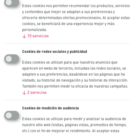
Estas cookies nos permiten recomendar los productos, servicios
Procell Botón de litio Intense
y contenidos que mejor se adaptan a sus preferencias y
ofrecerle determinadas ofertas promocionales. Al aceptar estas
2032, 3 V
cookies, se beneficiará de una experiencia mejor y más
personalizada.
↓
10
servicios
Las pilas profesionales Procell Botón de litio Intense 2032 están
diseñadas para ofrecer una potencia fiable y segura en dispositivos
profesionales. Para evitar la ingesta accidental por parte de los niños,
Cookies de redes sociales y publicidad
Procell ha desarrollado un paquete a prueba de manipulaciones con
doble blíster para que los niños no lo puedan abrir sin tijeras, así
Estas cookies se utilizan para que nuestros anuncios que
como con una capa con sabor amargo en la parte posterior de la pila
aparecen en webs de terceros, incluidas las redes sociales, se
para disuadirlos de tragársela.
adapten a sus preferencias, basándose en las páginas que ha
También disponible en tamaños CR2450, CR2025 y CR2016.
visitado, su historial de navegación y su historial de interacción.
También nos permiten medir la eficacia de nuestras campañas.
Otros tamaños
↓
2
servicios
CR2450
,
CR2025
,
CR2016
Cookies de medición de audiencia
Capacidad nominal (mAh)
260 mAh
Estas cookies se utilizan para medir y analizar la audiencia de
IEC
nuestro sitio web (visitas, páginas vistas, promedios de tiempo,
CR2032
etc.) con el fin de mejorar el rendimiento. Al aceptar estas
Formatos disponibles