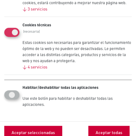
cookies, estará contribuyendo a mejorar nuestra página web.
20
↓
3
servicios
Contáctenos
Cookies técnicas
(necesaria)
Estas cookies son necesarias para garantizar el funcionamiento
Recomendadas para dispositivos
óptimo de la web y no pueden ser desactivadas. Le permiten
profesionales de alto consumo
acceder a las distintas categorías, productos y servicios de la
web y nos ayudan a protegerla.
↓
4
servicios
Paneles de alarma
Habilitar/deshabilitar todas las aplicaciones
Sensores
Use este botón para habilitar o deshabilitar todas las
aplicaciones.
Sensores de temperatura/humedad
Glucómetros
Aceptar seleccionadas
Aceptar todas
Características del producto