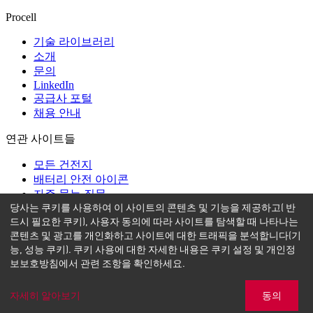
Procell
기술 라이브러리
소개
문의
LinkedIn
공급사 포털
채용 안내
연관 사이트들
모든 건전지
배터리 안전 아이콘
자주 묻는 질문
당사는 쿠키를 사용하여 이 사이트의 콘텐츠 및 기능을 제공하고( 반
도움말
드시 필요한 쿠키), 사용자 동의에 따라 사이트를 탐색할 때 나타나는
콘텐츠 및 광고를 개인화하고 사이트에 대한 트래픽을 분석합니다(기
이용약관
능, 성능 쿠키). 쿠키 사용에 대한 자세한 내용은 쿠키 설정 및 개인정
개인정보보호방침
보보호방침에서 관련 조항을 확인하세요.
사이트맵
자세히 알아보기
동의
문의하기