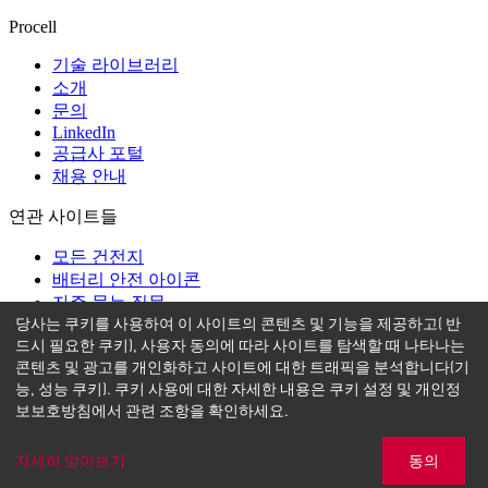
Procell
기술 라이브러리
소개
문의
LinkedIn
공급사 포털
채용 안내
연관 사이트들
모든 건전지
배터리 안전 아이콘
자주 묻는 질문
당사는 쿠키를 사용하여 이 사이트의 콘텐츠 및 기능을 제공하고( 반
도움말
드시 필요한 쿠키), 사용자 동의에 따라 사이트를 탐색할 때 나타나는
콘텐츠 및 광고를 개인화하고 사이트에 대한 트래픽을 분석합니다(기
이용약관
능, 성능 쿠키). 쿠키 사용에 대한 자세한 내용은 쿠키 설정 및 개인정
개인정보보호방침
보보호방침에서 관련 조항을 확인하세요.
사이트맵
자세히 알아보기
동의
문의하기