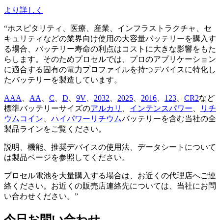
より詳しく
“ホスピタリティ、医療、産業、インフラストラクチャ、セ
キュリティなどの業界向け使用の大容量バッテリーを購入す
る場合、バッテリー寿命の利点はコストに大きな影響をもた
らします。そのためプロセルでは、プロのアプリケーション
に適合する固有の電力プロファイルを持つデバイスに特化し
たバッテリーを製造しています。
AAA
、
AA
、
C
、
D
、
9V
、
2032
、
2025
、
2016
、
123
、
CR2
など
標準バッテリーサイズの
アルカリ
、
インテンスパワー
、
リチ
ウムコイン
、
ハイパワーリチウム
バッテリーを含む当社の全
製品ラインをご覧ください。
説明、機能、推奨デバイスの使用法、データシートについて
は製品ページを参照してください。
プロセル電池を大量購入する場合は、お近くの代理店へご連
絡ください。お近くの販売店連絡先については、当社にお問
い合わせください。”
今日お問い合わせ