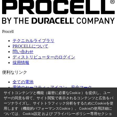
Procell
テクニカルライブラリ
PROCELLについて
問い合わせ
ディストリビューターのログイン
採用情報
便利なリンク
全ての電池
電池のセーフティ・アイコン、安全マーク
サイトコンテンツと機能（厳密に必要なCookie ）を提供し、ユー
よくある質問
ザーの同意を得て、サイト閲覧で表示されるコンテンツと広告をパ
ご利用にあたって
ーソナライズし、サイトトラフィック分析をするためにCookieを使
用します （機能的パフォーマンスCookie ）。 Cookieの使用詳細に
利用規約
ついては、 Cookie設定 および プライバシーポリシー専用セクショ