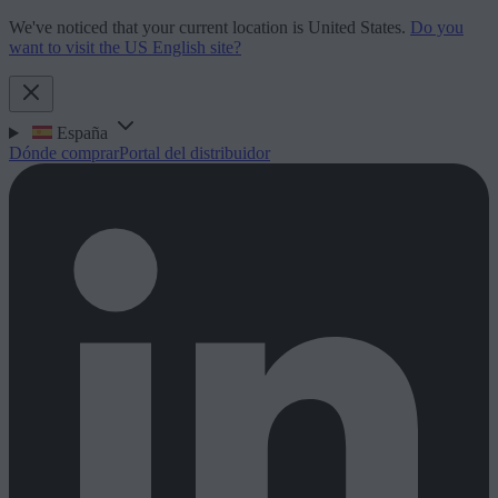
We've noticed that your current location is United States.
Do you
want to visit the US English site?
España
Dónde comprar
Portal del distribuidor