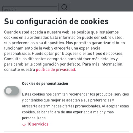
Su configuración de cookies
Cuando usted acceda a nuestra web, es posible que instalemos
cookies en su ordenador. Esta información puede ser sobre usted,
sus preferencias o su dispositivo. Nos permiten garantizar el buen
funcionamiento de la web y ofrecerle una experiencia
personalizada. Puede optar por bloquear ciertos tipos de cookies.
Consulte las diferentes categorías para obtener más detalles y
para cambiar la configuración por defecto.
Para más información,
Productos
consulte nuestra
política de privacidad
.
Industrias
Biblioteca Técnica
Cookies de personalización
Innovación
PEO
Estas cookies nos permiten recomendar los productos, servicios
Contáctenos
y contenidos que mejor se adaptan a sus preferencias y
ofrecerle determinadas ofertas promocionales. Al aceptar estas
cookies, se beneficiará de una experiencia mejor y más
personalizada.
↓
10
servicios