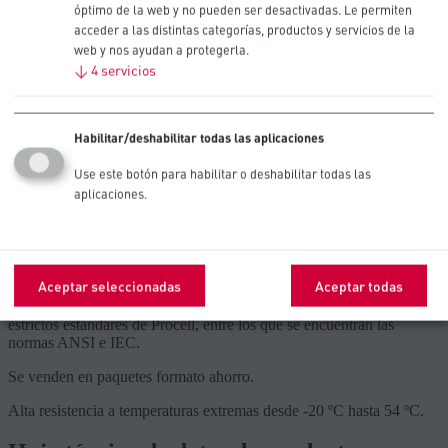
óptimo de la web y no pueden ser desactivadas. Le permiten
acceder a las distintas categorías, productos y servicios de la
Recomendadas para dispositivos
web y nos ayudan a protegerla.
↓
4
servicios
profesionales de bajo consumo
Cerraduras
Habilitar/deshabilitar todas las aplicaciones
Use este botón para habilitar o deshabilitar todas las
Sensores
aplicaciones.
Características del producto
Densidad de alta potencia (3 V) de autodescarga baja y plana.
Aceptar seleccionadas
Aceptar todas
Diseño, seguridad, fabricación y cualificación de acuerdo con los
estrictos estándares de Procell, entre los que se encuentran las
normas ANSI e IEC.
Se venden en paquetes formato ahorro.
Alta resistencia a temperaturas extremas desde -20 ºC hasta 54 ºC.