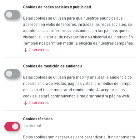
Cookies de redes sociales y publicidad
Procell Litio de alta potencia
Estas cookies se utilizan para que nuestros anuncios que
CR123, 3 V
aparecen en webs de terceros, incluidas las redes sociales, se
adapten a sus preferencias, basándose en las páginas que ha
visitado, su historial de navegación y su historial de interacción.
Las pilas profesionales Procell Litio de alta potencia CR123 están
También nos permiten medir la eficacia de nuestras campañas.
diseñadas para ofrecer una potencia fiable y segura en dispositivos
↓
2
servicios
profesionales con una alta tasa de descarga y un consumo
intermitente o continuo, como pueden ser los equipos de seguridad.
Cookies de medición de audiencia
También disponible en tamaños CR2 y CR123.
Estas cookies se utilizan para medir y analizar la audiencia de
Otros tamaños
CR2
,
nuestro sitio web (visitas, páginas vistas, promedios de tiempo,
CR123
etc.) con el fin de mejorar el rendimiento. Al aceptar estas
Capacidad nominal (mAh)
cookies, estará contribuyendo a mejorar nuestra página web.
1550 mAh
↓
3
servicios
IEC
CR17345
Cookies técnicas
Contáctenos
(necesaria)
Estas cookies son necesarias para garantizar el funcionamiento