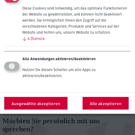
Diese Cookies sind notwendig, um das optimale Funktionieren
Frage/Anmerkungen
*
der Website zu gewährleisten, und können nicht deaktiviert
werden. Sie ermöglichen Ihnen den Zugriff auf die
Ich möchte Marketinginhalte von Procell erhalten
verschiedenen Kategorien, Produkte und Services auf der
Website und helfen uns, unsere Website zu schützen.
Mit dem Absenden dieses Formulars stimmen Sie unserer
↓
4
Dienste
Datenschutzerklärung
zu. Ihre Daten werden nicht an Dritte
weitergegeben.
Alle Anwendungen aktivieren/deaktivieren
Nutzen Sie diesen Schalter um alle Apps zu
aktivieren/deaktivieren.
Dieses Formular ist durch reCAPTCHA
und Google geschützt.
Ausgewählte akzeptieren
Alle akzeptieren
Angaben absenden
Möchten Sie persönlich mit uns
sprechen?