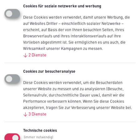
Cookies für soziale netzwerke und werbung
Jahresbedarf
Diese Cookies werden verwendet, damit unsere Werbung, die
Ausgaben
auf Websites Dritter – einschließlich sozialer Netzwerke –
Menge
erscheint, auf Basis der von Ihnen besuchten Seiten, Ihres
Browserverlaufs und Ihres Interaktionsverlaufs auf Ihre
Ausgaben
Vorlieben abgestimmt ist. Sie ermöglichen es uns auch, die
Wirksamkeit unserer Kampagnen zu messen.
Währung
↓
2
Dienste
Art der Anfrage
*
Cookies zur besucheranalyse
Battery Type
AA
Diese Cookies werden verwendet, um die Besucherdaten
AAA
unserer Website zu messen und zu analysieren (Besuche,
C
Seitenaufrufe, durchschnittliche Dauer usw.), damit wir die
D
Performance verbessern können. Wenn Sie diese Cookies
9V
akzeptieren, tragen Sie zur Verbesserung unserer Website bei.
Lithium Coin
↓
3
Dienste
CR123
CR2
Technische cookies
Alle auswählen
(immer notwendig)