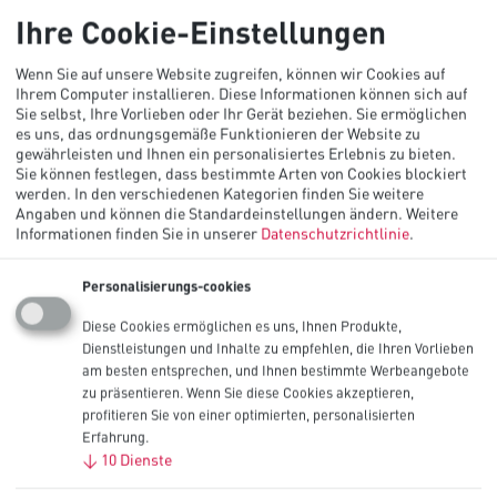
Ihre Cookie-Einstellungen
Wir helfen Ihnen bei jeglicher Art von
Wenn Sie auf unsere Website zugreifen, können wir Cookies auf
Fragen
Ihrem Computer installieren. Diese Informationen können sich auf
Sie selbst, Ihre Vorlieben oder Ihr Gerät beziehen. Sie ermöglichen
es uns, das ordnungsgemäße Funktionieren der Website zu
Um mehr über die Lösungen und Dienstleistungen von Procell zu
gewährleisten und Ihnen ein personalisiertes Erlebnis zu bieten.
erfahren, füllen Sie das Formular aus und wir werden uns mit Ihnen
Sie können festlegen, dass bestimmte Arten von Cookies blockiert
in Verbindung setzen.
werden. In den verschiedenen Kategorien finden Sie weitere
Angaben und können die Standardeinstellungen ändern.
Weitere
Oder rufen Sie uns an; Details unten.
Informationen finden Sie in unserer
Datenschutzrichtlinie
.
Mit einem Sternchen (
*
) markierte Felder sind Pflichtfelder.
Personalisierungs-cookies
E-mail
*
Diese Cookies ermöglichen es uns, Ihnen Produkte,
Vorname
*
Dienstleistungen und Inhalte zu empfehlen, die Ihren Vorlieben
am besten entsprechen, und Ihnen bestimmte Werbeangebote
Nachname
*
zu präsentieren. Wenn Sie diese Cookies akzeptieren,
profitieren Sie von einer optimierten, personalisierten
Name des Unternehmens
*
Erfahrung.
Telefon
↓
10
Dienste
Wohnsitzland
*