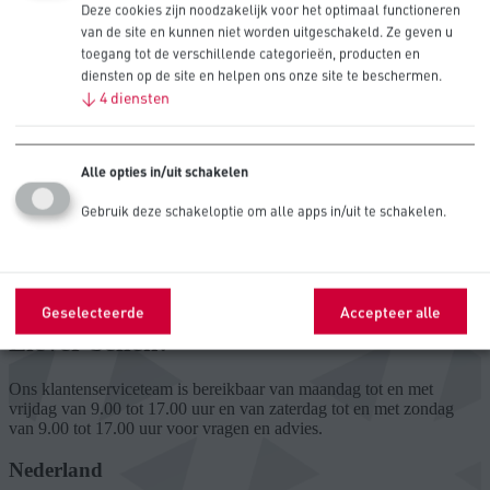
Ik wil graag marketingcontent ontvangen van Procell.
Deze cookies zijn noodzakelijk voor het optimaal functioneren
van de site en kunnen niet worden uitgeschakeld. Ze geven u
Door dit formulier in te dienen, gaat u akkoord met onze
toegang tot de verschillende categorieën, producten en
privacyverklaring
. Uw gegevens worden niet gedeeld met derden.
diensten op de site en helpen ons onze site te beschermen.
↓
4
diensten
Alle opties in/uit schakelen
Gebruik deze schakeloptie om alle apps in/uit te schakelen.
Dit formulier is beschermd door
reCAPTCHA en Google.
Uw informatie verzenden
Geselecteerde
Accepteer alle
Liever bellen?
Ons klantenserviceteam is bereikbaar van maandag tot en met
vrijdag van 9.00 tot 17.00 uur en van zaterdag tot en met zondag
van 9.00 tot 17.00 uur voor vragen en advies.
Nederland