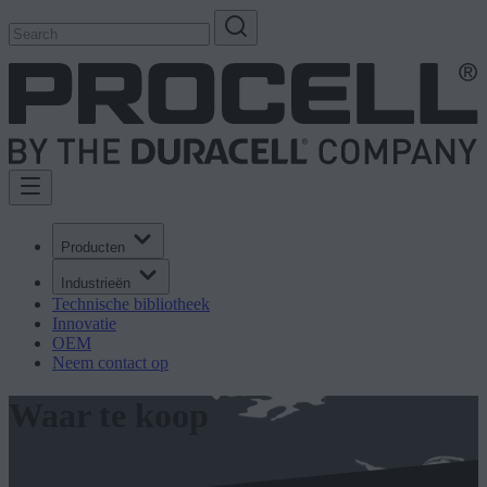
Producten
Industrieën
Technische bibliotheek
Innovatie
OEM
Neem contact op
Waar te koop