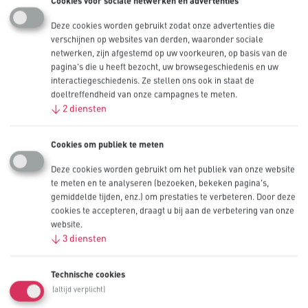
Cookies voor sociale netwerken en advertenties
Hoeveelheid
Deze cookies worden gebruikt zodat onze advertenties die
Uitgaven
verschijnen op websites van derden, waaronder sociale
netwerken, zijn afgestemd op uw voorkeuren, op basis van de
Munteenheid
pagina's die u heeft bezocht, uw browsegeschiedenis en uw
interactiegeschiedenis. Ze stellen ons ook in staat de
Vraagtype
*
doeltreffendheid van onze campagnes te meten.
↓
2
diensten
Batterijtype
AA
AAA
Cookies om publiek te meten
C
Deze cookies worden gebruikt om het publiek van onze website
D
te meten en te analyseren (bezoeken, bekeken pagina's,
9V
gemiddelde tijden, enz.) om prestaties te verbeteren. Door deze
Lithium Coin
cookies te accepteren, draagt u bij aan de verbetering van onze
CR123
website.
CR2
↓
3
diensten
Alles selecteren
Technische cookies
Uw vraag/opmerking
*
(altijd verplicht)