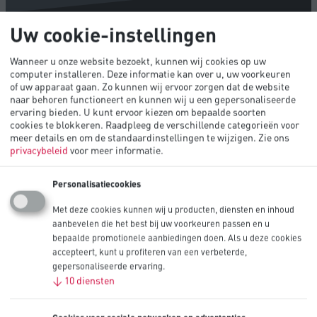
Uw cookie-instellingen
We zijn er om u te helpen met uw
verkoop- en productvragen
Wanneer u onze website bezoekt, kunnen wij cookies op uw
computer installeren. Deze informatie kan over u, uw voorkeuren
of uw apparaat gaan. Zo kunnen wij ervoor zorgen dat de website
We zijn er om u te helpen met uw verkoop- en productvragen
naar behoren functioneert en kunnen wij u een gepersonaliseerde
ervaring bieden. U kunt ervoor kiezen om bepaalde soorten
Velden met een sterretje (
*
) zijn verplicht.
cookies te blokkeren. Raadpleeg de verschillende categorieën voor
meer details en om de standaardinstellingen te wijzigen.
Zie ons
E-mailadres
*
privacybeleid
voor meer informatie.
Voornaam
*
Personalisatiecookies
Achternaam
*
Met deze cookies kunnen wij u producten, diensten en inhoud
Bedrijfsnaam
*
aanbevelen die het best bij uw voorkeuren passen en u
bepaalde promotionele aanbiedingen doen. Als u deze cookies
Telefoonnummer
accepteert, kunt u profiteren van een verbeterde,
gepersonaliseerde ervaring.
Land
*
↓
10
diensten
Jaarlijkse behoeften
Uitgaven