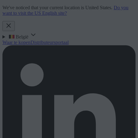
We've noticed that your current location is United States.
Do you
want to visit the US English site?
België
Waar te kopen
Distributeursportaal