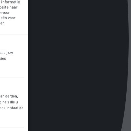
 informatie
bsite naar
ervoor
ieën voor
er
t bij uw
kies
van derden,
ina's die u
ook in staat de