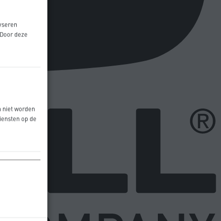
yseren
 Door deze
n niet worden
iensten op de