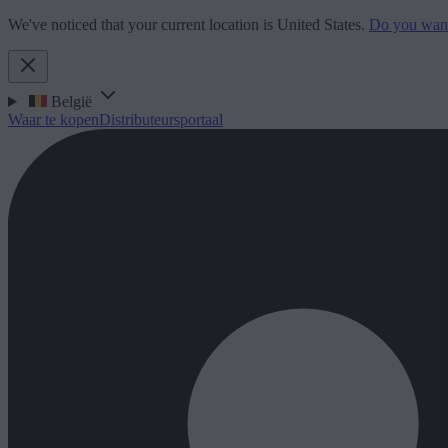
We've noticed that your current location is United States.
Do you want 
België
Waar te kopen
Distributeursportaal