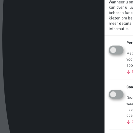
Wanneer u on
kan over u, u
behoren func
kiezen om be
meer details 
informatie.
Per
Met
voo
acc
↓
Coo
Dez
waa
hee
doe
↓