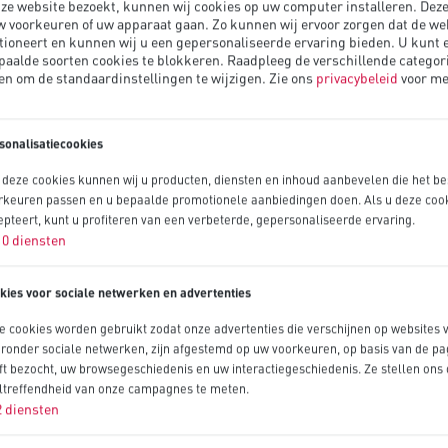
ze website bezoekt, kunnen wij cookies op uw computer installeren. Deze
w voorkeuren of uw apparaat gaan. Zo kunnen wij ervoor zorgen dat de we
tioneert en kunnen wij u een gepersonaliseerde ervaring bieden. U kunt 
paalde soorten cookies te blokkeren. Raadpleeg de verschillende categor
en om de standaardinstellingen te wijzigen.
Zie ons
privacybeleid
voor me
sonalisatiecookies
 deze cookies kunnen wij u producten, diensten en inhoud aanbevelen die het bes
rkeuren passen en u bepaalde promotionele aanbiedingen doen. Als u deze coo
epteert, kunt u profiteren van een verbeterde, gepersonaliseerde ervaring.
10
diensten
kies voor sociale netwerken en advertenties
e cookies worden gebruikt zodat onze advertenties die verschijnen op websites 
ronder sociale netwerken, zijn afgestemd op uw voorkeuren, op basis van de pag
ft bezocht, uw browsegeschiedenis en uw interactiegeschiedenis. Ze stellen ons 
ltreffendheid van onze campagnes te meten.
2
diensten