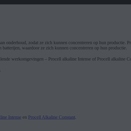
 aan onderhoud, zodat ze zich kunnen concentreren op hun productie. P
 batterijen, waardoor ze zich kunnen concentreren op hun productie.
llende werkomgevingen – Procell alkaline Intense of Procell alkaline C
r
line Intense
en
Procell Alkaline Constant
.