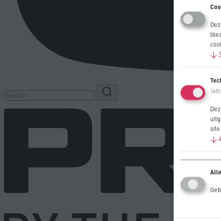
Coo
Dez
(be
coo
↓
Tec
(alt
Dez
uit
sit
↓
Alle
Geb