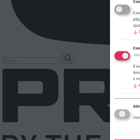
Coo
Esse
pág
aju
↓
Coo
(ne
Ess
des
e n
↓
Ati
Use 