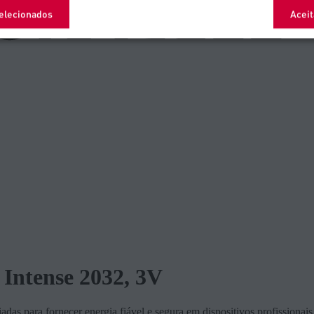
selecionados
Aceit
l Intense 2032, 3V
iadas para fornecer energia fiável e segura em dispositivos profissionais