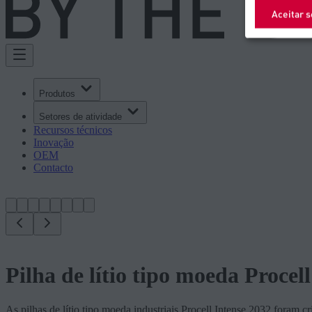
Aceitar 
Produtos
Setores de atividade
Recursos técnicos
Inovação
OEM
Contacto
Pilha de lítio tipo moeda Procel
As pilhas de lítio tipo moeda industriais Procell Intense 2032 foram cr