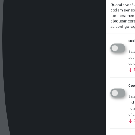
Quando você 
podem ser so
funcionamento
bloquear cert
as configura
coo
Est
ade
est
↓
Coo
Est
inc
no 
efi
↓