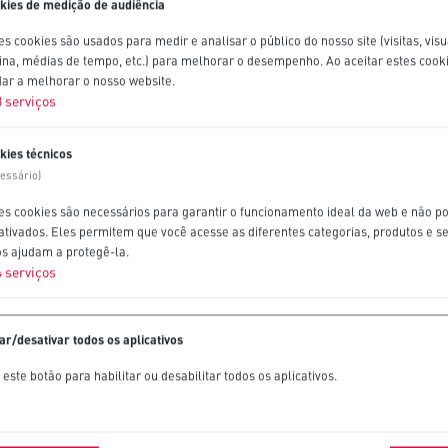
kies de medição de audiência
s cookies são usados ​​para medir e analisar o público do nosso site (visitas, vis
ina, médias de tempo, etc.) para melhorar o desempenho. Ao aceitar estes cooki
dar a melhorar o nosso website.
3
serviços
kies técnicos
cessário)
es cookies são necessários para garantir o funcionamento ideal da web e não p
ativados. Eles permitem que você acesse as diferentes categorias, produtos e s
os ajudam a protegê-la.
4
serviços
var/desativar todos os aplicativos
este botão para habilitar ou desabilitar todos os aplicativos.