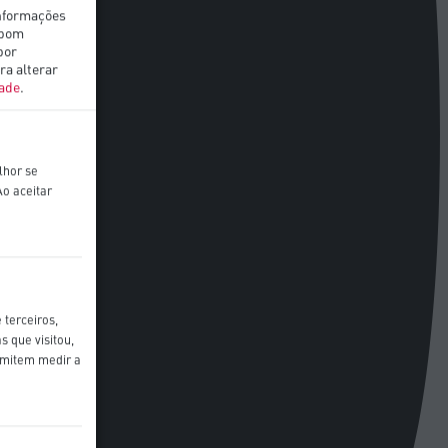
informações
 bom
por
ra alterar
dade
.
lhor se
o aceitar
 terceiros,
s que visitou,
rmitem medir a