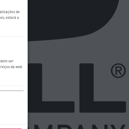
ualizações de
es, estará a
odem ser
erviços da web