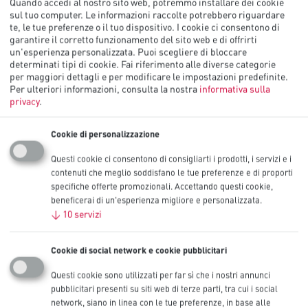
Quando accedi al nostro sito web, potremmo installare dei cookie
sul tuo computer. Le informazioni raccolte potrebbero riguardare
AA Alcaline Procell Intense,
te, le tue preferenze o il tuo dispositivo. I cookie ci consentono di
garantire il corretto funzionamento del sito web e di offrirti
1.5V
un'esperienza personalizzata. Puoi scegliere di bloccare
determinati tipi di cookie. Fai riferimento alle diverse categorie
per maggiori dettagli e per modificare le impostazioni predefinite.
Le batterie alcaline AA industriali Intense sono progettate
Per ulteriori informazioni, consulta la nostra
informativa sulla
specificamente per durare più a lungo (rispetto alle precedenti
privacy
.
batterie alcaline AA Procell) nei dispositivi professionali ad alto
consumo che richiedono un'elevata quantità di energia o picchi di
Cookie di personalizzazione
domanda, come le serrature elettroniche delle porte, i dispenser di
sapone o le telecamere di sicurezza.
Questi cookie ci consentono di consigliarti i prodotti, i servizi e i
Disponibili nei formati C, 9V, D e AAA.
contenuti che meglio soddisfano le tue preferenze e di proporti
specifiche offerte promozionali. Accettando questi cookie,
Altre dimensioni
beneficerai di un'esperienza migliore e personalizzata.
C
,
↓
10
servizi
9V
,
D
,
AAA
Cookie di social network e cookie pubblicitari
Capacità nominale (mAh)
3072 mAh
Questi cookie sono utilizzati per far sì che i nostri annunci
IEC
pubblicitari presenti su siti web di terze parti, tra cui i social
LR6
network, siano in linea con le tue preferenze, in base alle
Confezioni disponibili