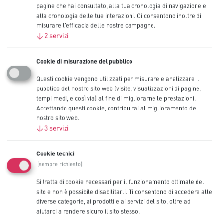
pagine che hai consultato, alla tua cronologia di navigazione e
10
alla cronologia delle tue interazioni. Ci consentono inoltre di
Contattaci
misurare l'efficacia delle nostre campagne.
↓
2
servizi
Cookie di misurazione del pubblico
Consigliato per dispositivi professionali
Questi cookie vengono utilizzati per misurare e analizzare il
ad alto consumo
pubblico del nostro sito web (visite, visualizzazioni di pagine,
tempi medi, e così via) al fine di migliorarne le prestazioni.
Accettando questi cookie, contribuirai al miglioramento del
nostro sito web.
Serrature elettroniche
↓
3
servizi
Monitor per il controllo della pressione sanguigna
Cookie tecnici
(sempre richiesto)
Rubinetti automatici da lavabo
Si tratta di cookie necessari per il funzionamento ottimale del
sito e non è possibile disabilitarli. Ti consentono di accedere alle
Telecamere di sicurezza
diverse categorie, ai prodotti e ai servizi del sito, oltre ad
aiutarci a rendere sicuro il sito stesso.