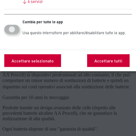
Casseforti
↓
4
servizi
Caratteristiche del prodotto
Cambia per tutte le app
Risparmia fino al 20% passando alla coppia Procell - Procell
Constant per i dispositivi a basso consumo e Procell Intense per
Usa questo interruttore per abilitare/disabilitare tutte le app.
quelli ad alto consumo (risparmio stimato rispetto alla concorrenza)
Usa fino al 20% di batterie in meno passando alla coppia di batterie
Procell per la tua azienda (rispetto alla media dei prodotti
concorrenti)
Accettare selezionato
Accettare tutti
Offre una maggiore durata (rispetto alle precedenti batterie alcaline
AA Procell) in dispositivi professionali ad alto consumo, il che può
comportare un minor numero di sostituzioni di batterie e quindi un
risparmio sui costi operativi associati alla sostituzione delle batterie ​
Garantita per 10 anni in stoccaggio
Prodotte tramite un design avanzato delle celle (rispetto alle
precedenti batterie alcaline AA Procell), che ne garantisce la
realizzazione di alta qualità.
Ogni batteria dispone di una "garanzia di qualità".