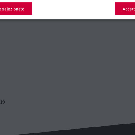
e selezionato
Accett
019