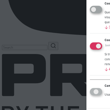
Coo
Ques
visu
ques
↓
Coo
(se
Si t
cons
rend
↓
Cam
Usa 