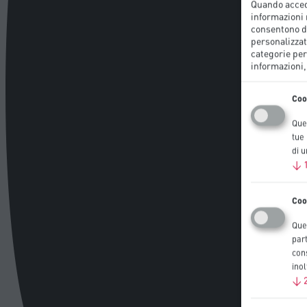
Quando accedi
informazioni r
consentono di
personalizzat
categorie per
informazioni,
Coo
Ques
tue
di 
↓
Coo
Ques
part
cons
inol
↓