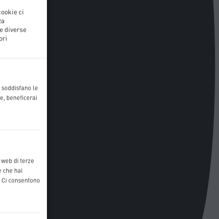
cookie ci
za
le diverse
ori
o soddisfano le
e, beneficerai
i web di terze
e che hai
i. Ci consentono