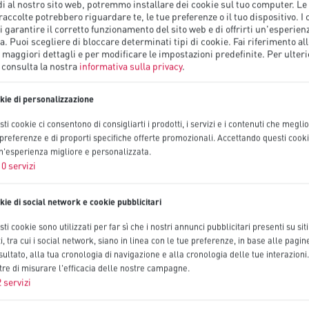
 al nostro sito web, potremmo installare dei cookie sul tuo computer. Le
accolte potrebbero riguardare te, le tue preferenze o il tuo dispositivo. I 
 garantire il corretto funzionamento del sito web e di offrirti un'esperien
a. Puoi scegliere di bloccare determinati tipi di cookie. Fai riferimento al
 maggiori dettagli e per modificare le impostazioni predefinite.
Per ulteri
 consulta la nostra
informativa sulla privacy
.
kie di personalizzazione
ti cookie ci consentono di consigliarti i prodotti, i servizi e i contenuti che megli
 preferenze e di proporti specifiche offerte promozionali. Accettando questi cooki
un'esperienza migliore e personalizzata.
10
servizi
kie di social network e cookie pubblicitari
ti cookie sono utilizzati per far sì che i nostri annunci pubblicitari presenti su sit
i, tra cui i social network, siano in linea con le tue preferenze, in base alle pagin
ultato, alla tua cronologia di navigazione e alla cronologia delle tue interazion
tre di misurare l'efficacia delle nostre campagne.
2
servizi