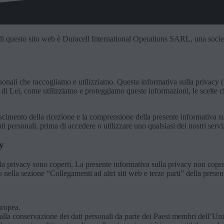
e di questo sito web è Duracell International Operations SARL, una socie
onali che raccogliamo e utilizziamo. Questa informativa sulla privacy (“
 su di Lei, come utilizziamo e proteggiamo queste informazioni, le scelt
onoscimento della ricezione e la comprensione della presente informativa
i personali, prima di accedere o utilizzare uno qualsiasi dei nostri servi
y
la privacy sono coperti. La presente informativa sulla privacy non copre 
 nella sezione “Collegamenti ad altri siti web e terze parti” della presen
uropea.
e alla conservazione dei dati personali da parte dei Paesi membri dell’U