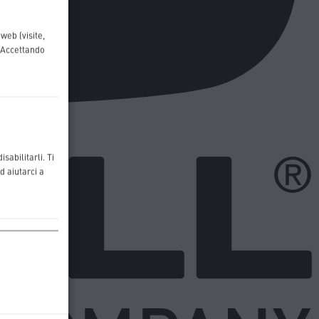
web (visite,
. Accettando
sabilitarli. Ti
d aiutarci a