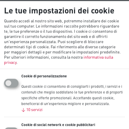
Sfoglia gli argomenti
Le tue impostazioni dei cookie
Quando accedi al nostro sito web, potremmo installare dei cookie
sul tuo computer. Le informazioni raccolte potrebbero riguardare
te, le tue preferenze o il tuo dispositivo. I cookie ci consentono di
Istruzioni di conservazione
garantire il corretto funzionamento del sito web e di offrirti
Istruzioni per l'uso
un'esperienza personalizzata. Puoi scegliere di bloccare
Composizione chimica delle batterie
determinati tipi di cookie. Fai riferimento alle diverse categorie
Come sono fatte le batterie
per maggiori dettagli e per modificare le impostazioni predefinite.
Ambiente
Per ulteriori informazioni, consulta la nostra
informativa sulla
Risoluzione dei problemi
privacy
.
Dove acquistare
Istruzioni di conservazione
Cookie di personalizzazione
Questi cookie ci consentono di consigliarti i prodotti, i servizi e i
La temperatura influisce in qualche modo sulle batterie?
contenuti che meglio soddisfano le tue preferenze e di proporti
specifiche offerte promozionali. Accettando questi cookie,
Il comparto delle batterie va pulito?
beneficerai di un'esperienza migliore e personalizzata.
Le batterie vanno conservate in frigo?
↓
10
servizi
Qual è la durata di conservazione delle batterie Procell?
Cookie di social network e cookie pubblicitari
Istruzioni per l'uso