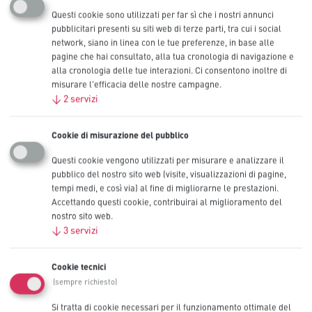
Questi cookie sono utilizzati per far sì che i nostri annunci
pubblicitari presenti su siti web di terze parti, tra cui i social
Come funziona una batteria?
network, siano in linea con le tue preferenze, in base alle
Come posso ottenere una durata migliore dalle mie batterie?
pagine che hai consultato, alla tua cronologia di navigazione e
Ha importanza che tipo di batteria utilizzo nei miei dispositivi?
alla cronologia delle tue interazioni. Ci consentono inoltre di
misurare l'efficacia delle nostre campagne.
↓
2
servizi
Devo sostituire tutte le batterie contemporaneamente?
Tutte le batterie hanno la stessa durata?
Cookie di misurazione del pubblico
Posso utilizzare le batterie sott'acqua o in condizioni di vuoto?
Questi cookie vengono utilizzati per misurare e analizzare il
Posso usare contemporaneamente batterie vecchie e nuove?
pubblico del nostro sito web (visite, visualizzazioni di pagine,
Quando devo rimuovere le batterie dal dispositivo?
tempi medi, e così via) al fine di migliorarne le prestazioni.
Come vanno posizionati i segni + e- quando si installano le
Accettando questi cookie, contribuirai al miglioramento del
nostro sito web.
batterie?
Cosa succede se utilizzo batterie alcaline Procell Constant nei
↓
3
servizi
dispositivi ad alto consumo?
Cosa succede se utilizzo le batterie alcaline Procell Intense in
Cookie tecnici
dispositivi a basso e medio consumo?
(sempre richiesto)
Composizione chimica delle batterie
Si tratta di cookie necessari per il funzionamento ottimale del