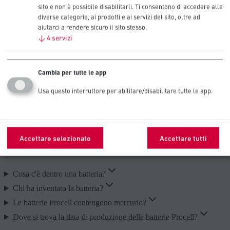
sito e non è possibile disabilitarli. Ti consentono di accedere alle
diverse categorie, ai prodotti e ai servizi del sito, oltre ad
Le batterie alcaline possono essere ricaricate?
aiutarci a rendere sicuro il sito stesso.
↓
4
servizi
Cos'è una batteria alcalina?
Che differenza c'è tra batterie al litio e alcaline?
Le nuove batterie Procell grigio scuro sono diverse dalle
Cambia per tutte le app
precedenti batterie Procell gialle?
In quali dispositivi devo usare le batterie alcaline Procell Intense?
Usa questo interruttore per abilitare/disabilitare tutte le app.
In quali dispositivi devo utilizzare le batterie alcaline Procell
Constant?
Accettare selezionato
Accettare tutti
Come sono fatte le batterie
Cosa c'è dentro una batteria?
Chi ha inventato la batteria?
Le batterie Procell contengono mercurio?
Dove si trova la data di produzione delle batterie Procell?