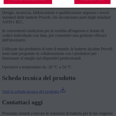
Ogni batteria dispone di una "garanzia di qualità".
Design, sicurezza, fabbricazione e qualificazione seguono i severi
standard delle batterie Procell, che incorporano parti degli standard
ANSI e IEC.
In convenienti confezioni per la vendita all'ingrosso e dotate di
codice individuale con data, per consentire una gestione efficace
dell'inventario.
Utilizzate dai produttori di tutto il mondo: le batterie alcaline Procell
sono state progettate in collaborazione con i produttori per
funzionare al meglio nei dispositivi professionali
Operative a temperature da -20 °C a 54 °C
Scheda tecnica del prodotto
Vedi la scheda tecnica del prodotto
Contattaci oggi
Possiamo aiutarti a trovare le soluzioni di batteria per le tue esigenze