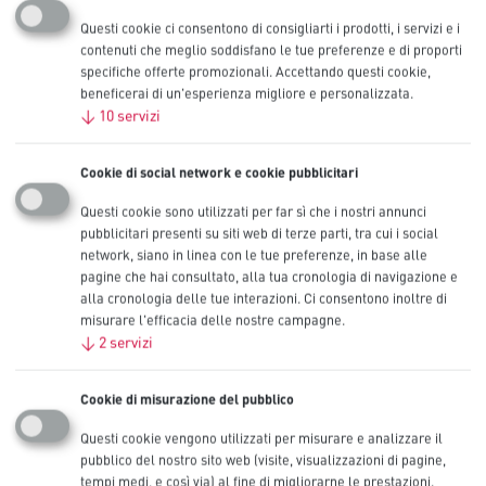
Questi cookie ci consentono di consigliarti i prodotti, i servizi e i
Batterie alcaline Procell
contenuti che meglio soddisfano le tue preferenze e di proporti
specifiche offerte promozionali. Accettando questi cookie,
Intense 9V
beneficerai di un'esperienza migliore e personalizzata.
↓
10
servizi
Le batterie alcaline 9V industriali Procell sono consigliate per i
dispositivi professionali ad alto consumo.
Cookie di social network e cookie pubblicitari
Disponibili nei formati C, D, AA e AAA.
Questi cookie sono utilizzati per far sì che i nostri annunci
Altre dimensioni
pubblicitari presenti su siti web di terze parti, tra cui i social
C
,
network, siano in linea con le tue preferenze, in base alle
D
,
pagine che hai consultato, alla tua cronologia di navigazione e
AA
,
alla cronologia delle tue interazioni. Ci consentono inoltre di
AAA
misurare l'efficacia delle nostre campagne.
Capacità nominale (mAh)
↓
2
servizi
726 mAh
IEC
6LR61
Cookie di misurazione del pubblico
Confezioni disponibili
10
Questi cookie vengono utilizzati per misurare e analizzare il
pubblico del nostro sito web (visite, visualizzazioni di pagine,
Contattaci
tempi medi, e così via) al fine di migliorarne le prestazioni.