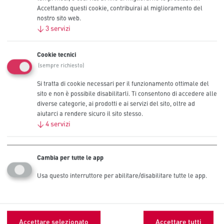
Accettando questi cookie, contribuirai al miglioramento del
nostro sito web.
↓
3
servizi
Caratteristiche del prodotto
Cookie tecnici
Risparmia fino al 20% passando alla coppia Procell - Procell
(sempre richiesto)
Constant per i dispositivi a basso consumo e Procell Intense per
quelli ad alto consumo (risparmio stimato rispetto alla concorrenza)
Si tratta di cookie necessari per il funzionamento ottimale del
sito e non è possibile disabilitarli. Ti consentono di accedere alle
Usa fino al 20% di batterie in meno passando alla coppia di batterie
diverse categorie, ai prodotti e ai servizi del sito, oltre ad
Procell per la tua azienda (rispetto alla media dei prodotti
aiutarci a rendere sicuro il sito stesso.
concorrenti)
↓
4
servizi
Offre una maggiore durata (rispetto alle precedenti batterie alcaline
9V Procell) in dispositivi professionali ad alto consumo, il che può
comportare un minor numero di sostituzioni di batterie e quindi un
Cambia per tutte le app
risparmio sui costi operativi associati alla sostituzione delle batterie ​
Usa questo interruttore per abilitare/disabilitare tutte le app.
Garantita per 5 anni in stoccaggio.
Prodotte tramite un design avanzato delle celle (rispetto alle
precedenti batterie alcaline 9V Procell), che ne garantisce la
realizzazione di alta qualità.
Accettare selezionato
Accettare tutti