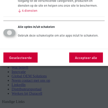
toegang tot de verschillende categorieën, producten en
diensten op de site en helpen ons onze site te beschermen.
↓
4
diensten
This page is under construction, please try again later
Terug naar de Procell-startpagina
Alle opties in/uit schakelen
Gebruik deze schakeloptie om alle apps in/uit te schakelen.
Procell
Geselecteerde
Accepteer alle
Technische bibliotheek
Wat betreft
Innovatie
Global OEM Solutions
Neem contact met ons op
LinkedIn
Distributeursportaal
Werken bij Duracell
Handige Links