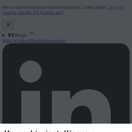
We've noticed that your current location is United States.
Do you
want to visit the US English site?
België
Waar te kopen
Distributeursportaal