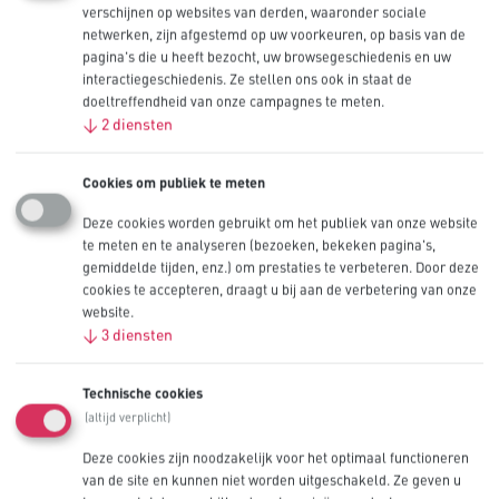
verschijnen op websites van derden, waaronder sociale
netwerken, zijn afgestemd op uw voorkeuren, op basis van de
pagina's die u heeft bezocht, uw browsegeschiedenis en uw
interactiegeschiedenis. Ze stellen ons ook in staat de
doeltreffendheid van onze campagnes te meten.
↓
2
diensten
Cookies om publiek te meten
Deze cookies worden gebruikt om het publiek van onze website
te meten en te analyseren (bezoeken, bekeken pagina's,
Producten
gemiddelde tijden, enz.) om prestaties te verbeteren. Door deze
cookies te accepteren, draagt u bij aan de verbetering van onze
Industrieën
Technische bibliotheek
website.
Innovatie
↓
3
diensten
OEM
Neem contact op
Technische cookies
Coming Soon
(altijd verplicht)
Deze cookies zijn noodzakelijk voor het optimaal functioneren
van de site en kunnen niet worden uitgeschakeld. Ze geven u