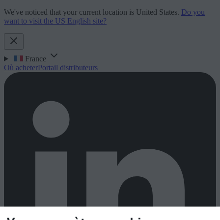
We've noticed that your current location is United States.
Do you
want to visit the US English site?
France
Où acheter
Portail distributeurs