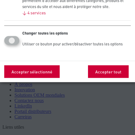
permettent d'accéder aux différentes catégories, produits et
services du site et nous aident à protéger notre site.
↓
4
services
This page is under construction, please try again later
Retour à la page d'accueil de Procell
Changer toutes les options
Utiliser ce bouton pour activer/désactiver toutes les options
Procell
Accepter sélectionné
Accepter tout
Bibliothèque technique
À propos
Innovation
Solutions OEM mondiales
Contactez nous
LinkedIn
Portail distributeurs
Carreiras
Liens utiles