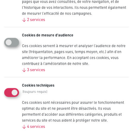
pages que vous avez consultées, de votre navigation, et de
10
l'historique de vos interactions. Ils nous permettent également
de mesurer l’efficacité de nos campagnes.
Contactez-nous
↓
2
services
Cookies de mesure d'audience
Recommandé pour les appareils
Ces cookies servent à mesurer et analyser l’audience de notre
site (fréquentation, pages vues, temps moyen, etc.) afin d’en
professionnels à forte consommation
améliorer la performance. En acceptant ces cookies, vous
contribuez à l’amélioration de notre site.
↓
3
services
Moniteurs de tension artérielle
Cookies techniques
Distributeurs de savon automatiques
(toujours requis)
Ces cookies sont nécessaires pour assurer le fonctionnement
Lampes de poche
optimal du site et ne peuvent être désactivés. Ils vous
Caractéristiques du produit
permettent d'accéder aux différentes catégories, produits et
services du site et nous aident à protéger notre site.
↓
4
services
Faites économiser jusqu'à 20 % à votre entreprise en adoptant la