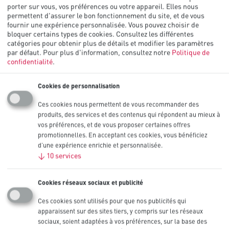
porter sur vous, vos préférences ou votre appareil. Elles nous
permettent d'assurer le bon fonctionnement du site, et de vous
AAA Alcaline Procell Intense,
fournir une expérience personnalisée. Vous pouvez choisir de
bloquer certains types de cookies. Consultez les différentes
1,5 V
catégories pour obtenir plus de détails et modifier les paramètres
par défaut.
Pour plus d'information, consultez notre
Politique de
confidentialité
.
Les piles industrielles alcalines Procell AAA Intense sont
spécialement conçues pour durer plus longtemps (par rapport aux
anciens modèles de piles alcalines AAA Procell) dans les appareils
Cookies de personnalisation
professionnels à forte consommation nécessitant une grande quantité
d’énergie ou des pics de puissance, tels que les tensiomètres, les
Ces cookies nous permettent de vous recommander des
distributeurs de savon ou les lampes torches.
produits, des services et des contenus qui répondent au mieux à
vos préférences, et de vous proposer certaines offres
Également disponible en formats C, 9V, D et AA.
promotionnelles. En acceptant ces cookies, vous bénéficiez
Autres tailles
d’une expérience enrichie et personnalisée.
C
,
↓
10
services
9V
,
D
,
AA
Cookies réseaux sociaux et publicité
Capacité nominale (mAh)
1 223 mAh
Ces cookies sont utilisés pour que nos publicités qui
IEC
apparaissent sur des sites tiers, y compris sur les réseaux
LR03
sociaux, soient adaptées à vos préférences, sur la base des
Conditionnements disponibles