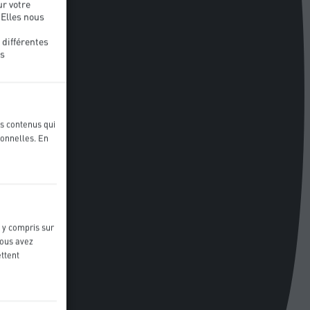
ur votre
 Elles nous
 différentes
us
s contenus qui
ionnelles. En
, y compris sur
vous avez
ettent