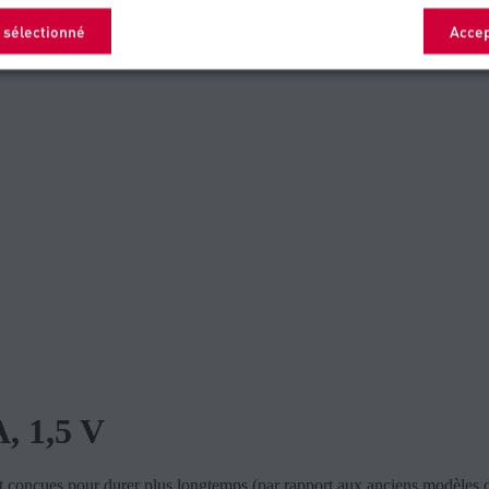
 sélectionné
Accep
A, 1,5 V
nt conçues pour durer plus longtemps (par rapport aux anciens modèles d