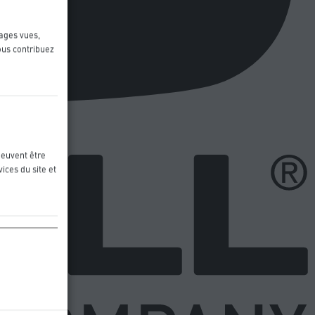
pages vues,
ous contribuez
peuvent être
ices du site et