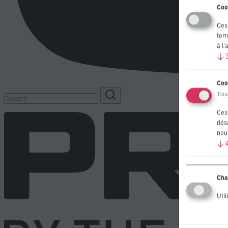
Coo
Ces
tem
à l’
↓
Coo
(tou
Ces
désa
nous
↓
Cha
Util