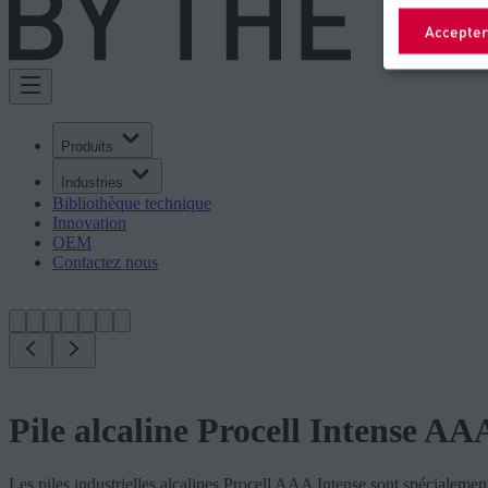
Accepter
Produits
Industries
Bibliothèque technique
Innovation
OEM
Contactez nous
Pile alcaline Procell Intense AA
Les piles industrielles alcalines Procell AAA Intense sont spécialeme