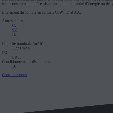
forte consommation nécessitant une grande quantité d’énergie ou des pi
Également disponible en formats C, 9V, D et AA.
Autres tailles
C
,
9V
,
D
,
AA
Capacité nominale (mAh)
1 223 mAh
IEC
LR03
Conditionnements disponibles
10
Contactez-nous