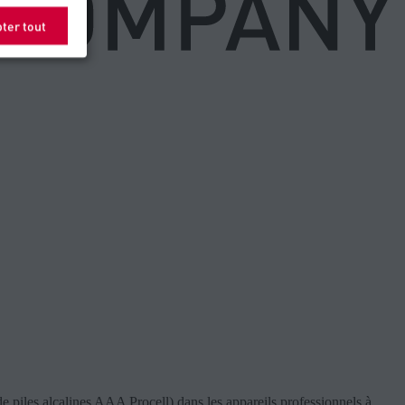
ter tout
e piles alcalines AAA Procell) dans les appareils professionnels à