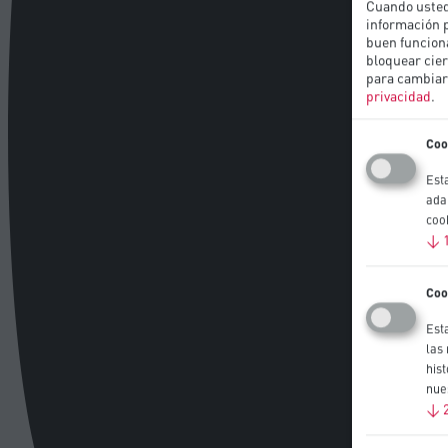
Cuando usted
información p
buen funciona
bloquear cier
para cambiar 
privacidad
.
Coo
Est
ada
coo
↓
Coo
Est
las
his
nue
↓