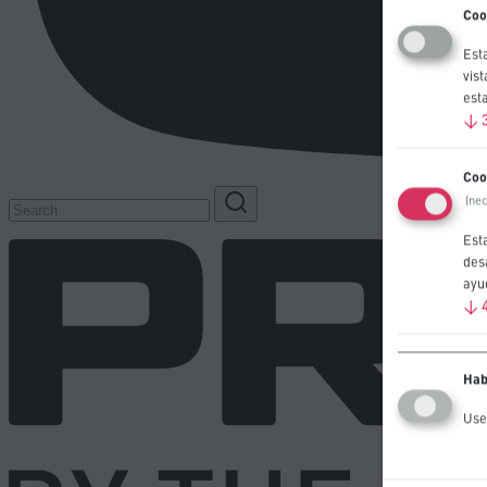
Coo
Esta
vist
est
↓
Coo
(ne
Est
des
ayu
↓
Hab
Use 