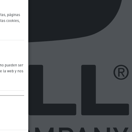
itas, páginas
stas cookies,
 no pueden ser
de la web y nos