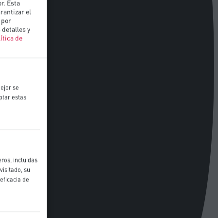
r. Esta
rantizar el
 por
 detalles y
ítica de
ejor se
ptar estas
ros, incluidas
visitado, su
eficacia de