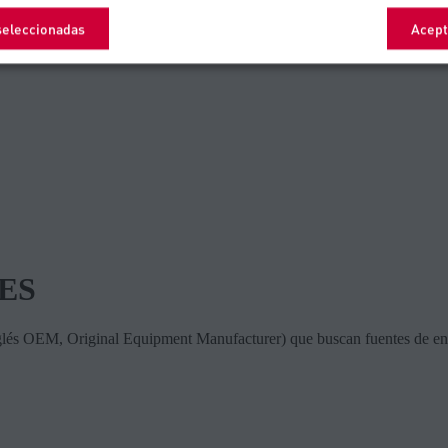
seleccionadas
Acept
ES
glés OEM, Original Equipment Manufacturer) que buscan fuentes de energ