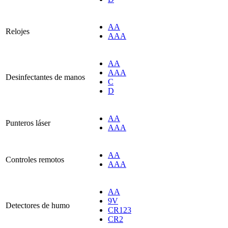
AA
Relojes
AAA
AA
AAA
Desinfectantes de manos
C
D
AA
Punteros láser
AAA
AA
Controles remotos
AAA
AA
9V
Detectores de humo
CR123
CR2