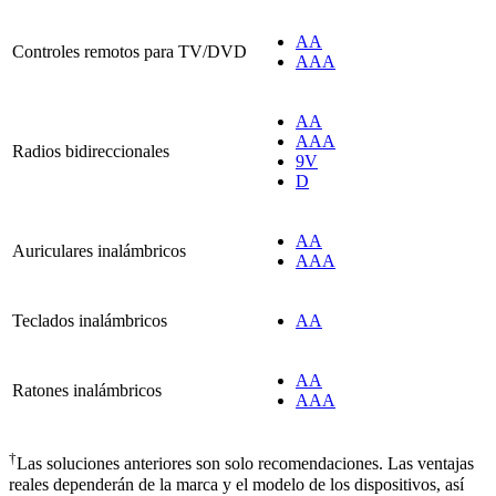
AA
Controles remotos para TV/DVD
AAA
AA
AAA
Radios bidireccionales
9V
D
AA
Auriculares inalámbricos
AAA
Teclados inalámbricos
AA
AA
Ratones inalámbricos
AAA
†
Las soluciones anteriores son solo recomendaciones. Las ventajas
reales dependerán de la marca y el modelo de los dispositivos, así