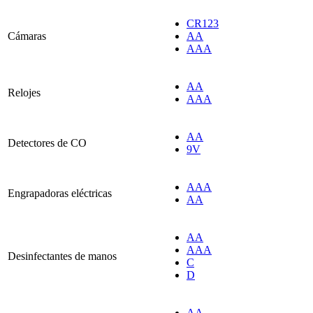
CR123
Cámaras
AA
AAA
AA
Relojes
AAA
AA
Detectores de CO
9V
AAA
Engrapadoras eléctricas
AA
AA
AAA
Desinfectantes de manos
C
D
AA