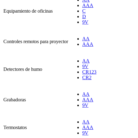
AAA
Equipamiento de oficinas
C
D
9V
AA
Controles remotos para proyector
AAA
AA
9V
Detectores de humo
CR123
CR2
AA
Grabadoras
AAA
9V
AA
Termostatos
AAA
9V